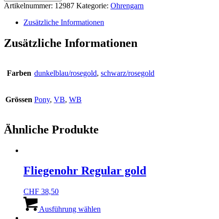
Glamour
Artikelnummer:
12987
Kategorie:
Ohrengarn
Menge
Zusätzliche Informationen
Zusätzliche Informationen
Farben
dunkelblau/rosegold
,
schwarz/rosegold
Grössen
Pony
,
VB
,
WB
Ähnliche Produkte
Fliegenohr Regular gold
CHF
38,50
Dieses
Produkt
Ausführung wählen
weist