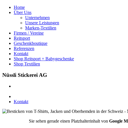
Varianten
gewählt
auf.
werden
Home
Die
Über Uns
Optionen
Unternehmen
können
Unsere Leistungen
auf
Marken-Textilien
der
Firmen / Vereine
Produktseite
Reitsport
gewählt
Geschenkboutique
werden
Referenzen
Kontakt
Shop Reitsport + Babygeschenke
Shop Textilien
Nüssli Stickerei AG
Leimackerstrasse 13
9507 Stettfurt
078 823 97 24
Kontakt
Sie sehen gerade einen Platzhalterinhalt von
Google M