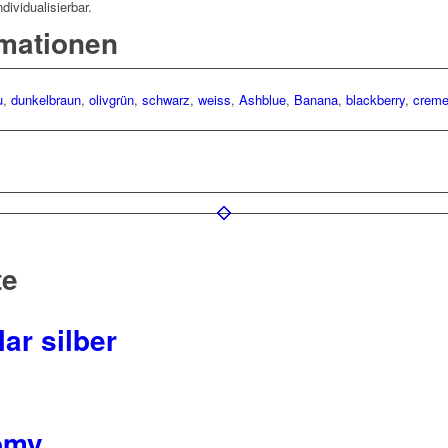
dividualisierbar.
rmationen
u
,
dunkelbraun
,
olivgrün
,
schwarz
,
weiss
,
Ashblue
,
Banana
,
blackberry
,
crem
te
ar silber
omy