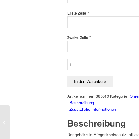
*
Erste Zeile
*
Zweite Zeile
Fliegenohr
Regular
Menge
In den Warenkorb
Artikelnummer:
385010
Kategorie:
Ohre
Beschreibung
Zusätzliche Informationen
Sattelunterlage Gel Pad
Beschreibung
Anti Slip
Der gehäkelte Fliegenkopfschutz mit el