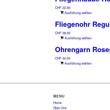
mehrere
CHF
22,50
Varianten
Dieses
Ausführung wählen
auf.
Produkt
Die
Fliegenohr Regu
weist
Optionen
mehrere
können
CHF
38,50
Varianten
auf
Dieses
Ausführung wählen
auf.
der
Produkt
Die
Produkts
Ohrengarn Rose
weist
Optionen
gewählt
mehrere
können
werden
CHF
32,50
Varianten
auf
Dieses
Ausführung wählen
auf.
der
Produkt
Die
Produkts
weist
Optionen
gewählt
mehrere
können
werden
Varianten
auf
auf.
der
Die
Produkts
MENU
Optionen
gewählt
Home
können
werden
Über Uns
auf