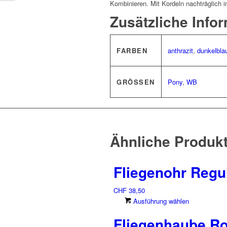
Kombinieren. Mit Kordeln nachträglich in
Zusätzliche Info
FARBEN
anthrazit
,
dunkelbla
GRÖSSEN
Pony
,
WB
Ähnliche Produk
Fliegenohr Regul
CHF
38,50
Dieses
Ausführung wählen
Produkt
Fliegenhaube R
weist