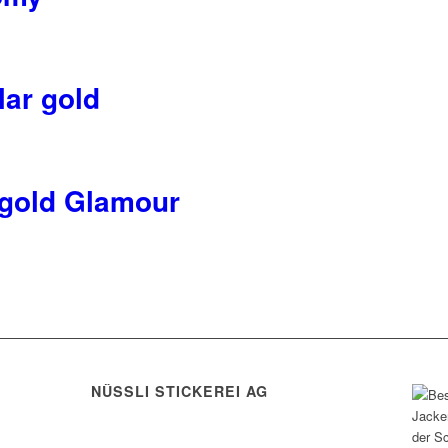
lar gold
eite
gold Glamour
eite
eite
NÜSSLI STICKEREI AG
Leimackerstrasse 13