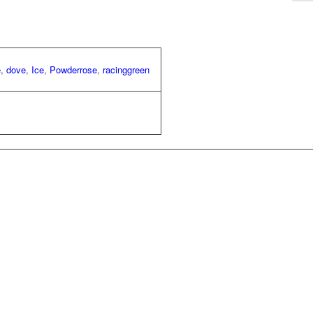
e
,
dove
,
Ice
,
Powderrose
,
racinggreen