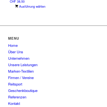
CHF
38,50
Varianten
Produktseite
Dieses
Ausführung wählen
auf.
gewählt
Produkt
Die
werden
weist
Optionen
mehrere
können
Varianten
auf
auf.
der
Die
Produktseite
MENU
Optionen
gewählt
Home
können
werden
auf
Über Uns
der
Unternehmen
Produktseite
Unsere Leistungen
gewählt
Marken-Textilien
werden
Firmen / Vereine
Reitsport
Geschenkboutique
Referenzen
Kontakt