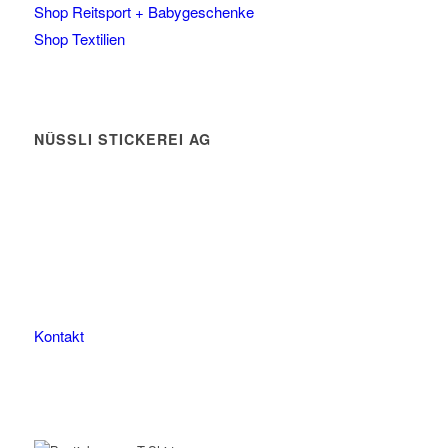
Shop Reitsport + Babygeschenke
Shop Textilien
NÜSSLI STICKEREI AG
Leimackerstrasse 13
9507 Stettfurt
078 823 97 24
Kontakt