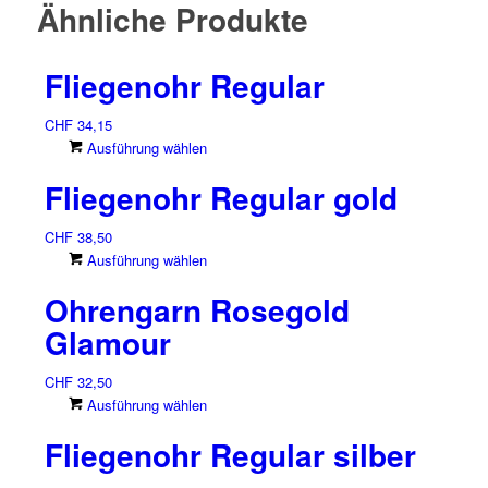
Ähnliche Produkte
Fliegenohr Regular
CHF
34,15
Dieses
Ausführung wählen
Produkt
Fliegenohr Regular gold
weist
mehrere
CHF
38,50
Varianten
Dieses
Ausführung wählen
auf.
Produkt
Die
Ohrengarn Rosegold
weist
Optionen
mehrere
können
Glamour
Varianten
auf
auf.
der
CHF
32,50
Die
Produktseite
Dieses
Ausführung wählen
Optionen
gewählt
Produkt
können
Fliegenohr Regular silber
werden
weist
auf
mehrere
der