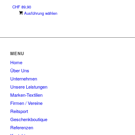
Produktseite
auf.
CHF
89,90
gewählt
Die
Dieses
Ausführung wählen
werden
Optionen
Produkt
können
weist
auf
mehrere
der
Varianten
Produktseite
auf.
gewählt
Die
MENU
werden
Optionen
Home
können
auf
Über Uns
der
Unternehmen
Produktseite
Unsere Leistungen
gewählt
Marken-Textilien
werden
Firmen / Vereine
Reitsport
Geschenkboutique
Referenzen