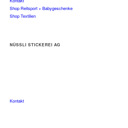
Kontakt
Shop Reitsport + Babygeschenke
Shop Textilien
NÜSSLI STICKEREI AG
Leimackerstrasse 13
9507 Stettfurt
078 823 97 24
Kontakt