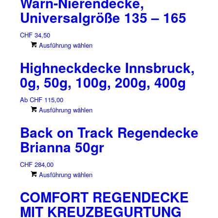
Warn-Nierendecke,
Universalgröße 135 – 165
CHF
34,50
Dieses
Ausführung wählen
Produkt
Highneckdecke Innsbruck,
weist
mehrere
0g, 50g, 100g, 200g, 400g
Varianten
auf.
Ab
CHF
115,00
Die
Dieses
Ausführung wählen
Optionen
Produkt
können
Back on Track Regendecke
weist
auf
mehrere
Brianna 50gr
der
Varianten
Produktseite
auf.
CHF
284,00
gewählt
Die
Dieses
Ausführung wählen
werden
Optionen
Produkt
können
COMFORT REGENDECKE
weist
auf
mehrere
MIT KREUZBEGURTUNG
der
Varianten