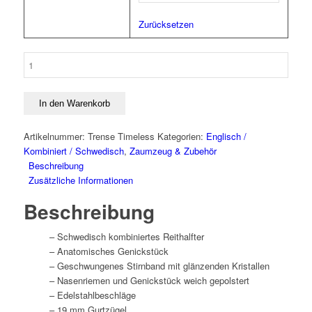
Zurücksetzen
Trense
S-
Line
Timeless
In den Warenkorb
Menge
Artikelnummer:
Trense Timeless
Kategorien:
Englisch /
Kombiniert / Schwedisch
,
Zaumzeug & Zubehör
Beschreibung
Zusätzliche Informationen
Beschreibung
– Schwedisch kombiniertes Reithalfter
– Anatomisches Genickstück
– Geschwungenes Stirnband mit glänzenden Kristallen
– Nasenriemen und Genickstück weich gepolstert
– Edelstahlbeschläge
– 19 mm Gurtzügel