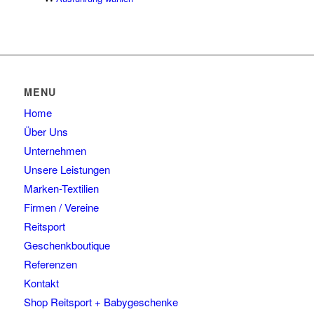
der
Produkt
Die
Produktseite
weist
Optionen
gewählt
mehrere
können
werden
Varianten
auf
auf.
der
Die
Produktseite
MENU
Optionen
gewählt
Home
können
werden
auf
Über Uns
der
Unternehmen
Produktseite
Unsere Leistungen
gewählt
Marken-Textilien
werden
Firmen / Vereine
Reitsport
Geschenkboutique
Referenzen
Kontakt
Shop Reitsport + Babygeschenke