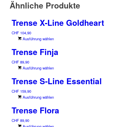
Ähnliche Produkte
Trense X-Line Goldheart
CHF
104,90
Dieses
Ausführung wählen
Produkt
Trense Finja
weist
mehrere
CHF
89,90
Varianten
Dieses
Ausführung wählen
auf.
Produkt
Die
Trense S-Line Essential
weist
Optionen
mehrere
können
CHF
159,90
Varianten
auf
Dieses
Ausführung wählen
auf.
der
Produkt
Die
Produktseite
Trense Flora
weist
Optionen
gewählt
mehrere
können
werden
CHF
89,90
Varianten
auf
Dieses
Ausführung wählen
auf.