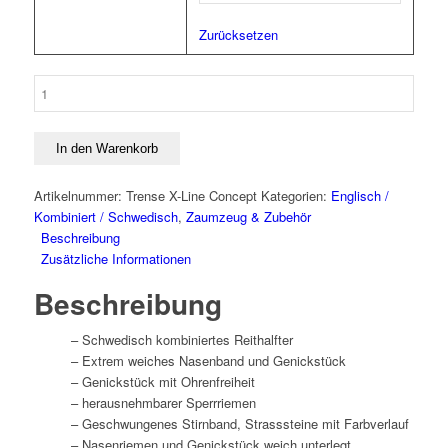
Zurücksetzen
Trense
X-
Line
Concept
In den Warenkorb
Menge
Artikelnummer:
Trense X-Line Concept
Kategorien:
Englisch /
Kombiniert / Schwedisch
,
Zaumzeug & Zubehör
Beschreibung
Zusätzliche Informationen
Beschreibung
– Schwedisch kombiniertes Reithalfter
– Extrem weiches Nasenband und Genickstück
– Genickstück mit Ohrenfreiheit
– herausnehmbarer Sperrriemen
– Geschwungenes Stirnband, Strasssteine mit Farbverlauf
– Nasenriemen und Genickstück weich unterlegt