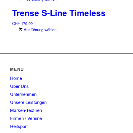
gewählt
Produkt
Die
Trense S-Line Timeless
werden
weist
Optionen
mehrere
können
CHF
179,90
Varianten
auf
Dieses
Ausführung wählen
auf.
der
Produkt
Die
Produktseite
weist
Optionen
gewählt
mehrere
können
werden
Varianten
auf
auf.
der
Die
Produktseite
MENU
Optionen
gewählt
Home
können
werden
auf
Über Uns
der
Unternehmen
Produktseite
Unsere Leistungen
gewählt
Marken-Textilien
werden
Firmen / Vereine
Reitsport