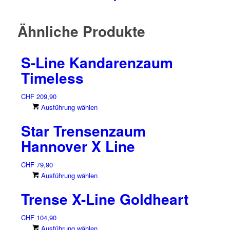
Ähnliche Produkte
S-Line Kandarenzaum
Timeless
CHF
209,90
Dieses
Ausführung wählen
Produkt
Star Trensenzaum
weist
mehrere
Hannover X Line
Varianten
auf.
CHF
79,90
Die
Dieses
Ausführung wählen
Optionen
Produkt
können
Trense X-Line Goldheart
weist
auf
mehrere
der
CHF
104,90
Varianten
Produktseite
Dieses
Ausführung wählen
auf.