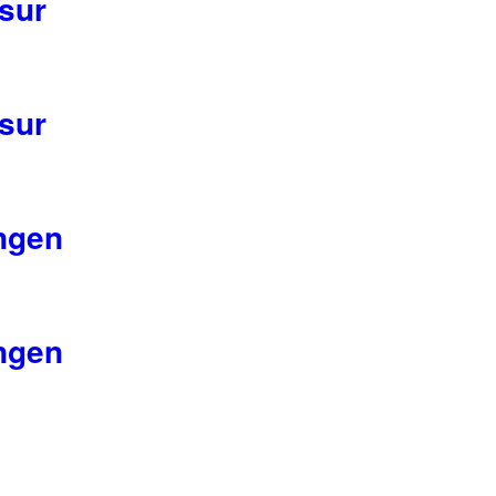
sur
sur
ngen
ngen