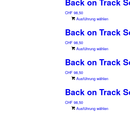
Back on Track S
CHF
98,50
Dieses
Ausführung wählen
Produkt
Back on Track S
weist
mehrere
CHF
98,50
Varianten
Dieses
Ausführung wählen
auf.
Produkt
Die
Back on Track S
weist
Optionen
mehrere
können
CHF
98,50
Varianten
auf
Dieses
Ausführung wählen
auf.
der
Produkt
Die
Produkts
Back on Track S
weist
Optionen
gewählt
mehrere
können
werden
CHF
98,50
Varianten
auf
Dieses
Ausführung wählen
auf.
der
Produkt
Die
Produkts
weist
Optionen
gewählt
mehrere
können
werden