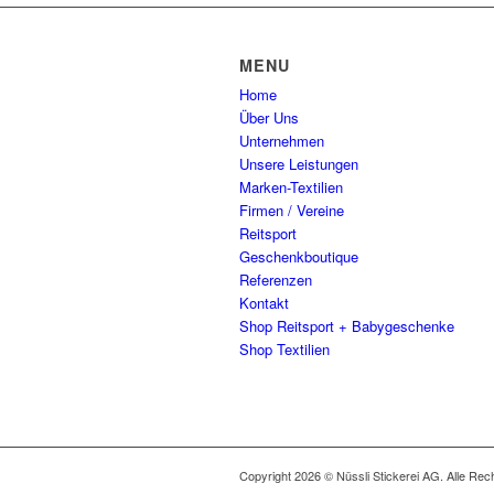
Varianten
auf
auf.
der
Die
Produkts
MENU
Optionen
gewählt
Home
können
werden
Über Uns
auf
Unternehmen
der
Unsere Leistungen
Produkts
Marken-Textilien
gewählt
Firmen / Vereine
werden
Reitsport
Geschenkboutique
Referenzen
Kontakt
Shop Reitsport + Babygeschenke
Shop Textilien
Copyright 2026 © Nüssli Stickerei AG. Alle Rec