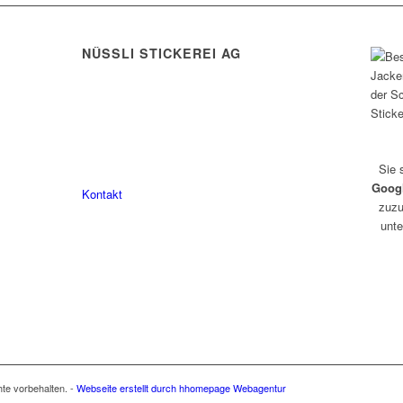
eite
NÜSSLI STICKEREI AG
Leimackerstrasse 13
9507 Stettfurt
eite
078 823 97 24
Sie 
Goog
Kontakt
zuzu
unte
hte vorbehalten. -
Webseite erstellt durch hhomepage Webagentur