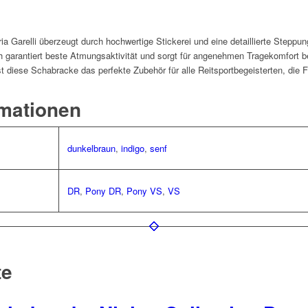
 Garelli überzeugt durch hochwertige Stickerei und eine detaillierte Steppun
h garantiert beste Atmungsaktivität und sorgt für angenehmen Tragekomfort bei 
t diese Schabracke das perfekte Zubehör für alle Reitsportbegeisterten, die 
rmationen
dunkelbraun
,
indigo
,
senf
DR
,
Pony DR
,
Pony VS
,
VS
te