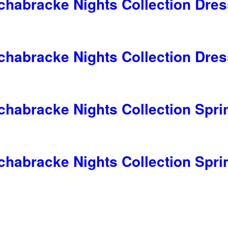
chabracke Nights Collection Dres
chabracke Nights Collection Dres
chabracke Nights Collection Spri
eite
chabracke Nights Collection Spri
eite