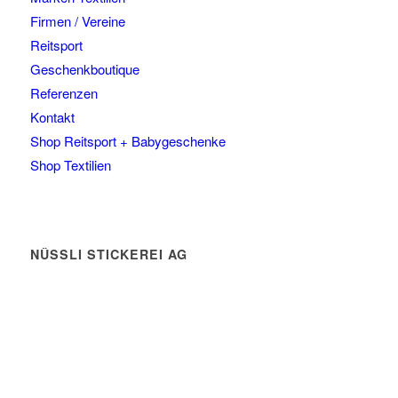
Firmen / Vereine
Reitsport
Geschenkboutique
Referenzen
Kontakt
Shop Reitsport + Babygeschenke
Shop Textilien
NÜSSLI STICKEREI AG
Leimackerstrasse 13
9507 Stettfurt
078 823 97 24