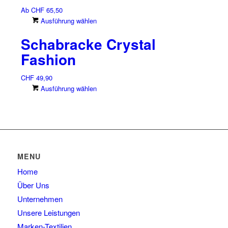
Die
werden
Ab
CHF
65,50
Optionen
Dieses
Ausführung wählen
können
Produkt
auf
Schabracke Crystal
weist
der
mehrere
Fashion
Produktseite
Varianten
gewählt
auf.
werden
CHF
49,90
Die
Dieses
Ausführung wählen
Optionen
Produkt
können
weist
auf
mehrere
der
Varianten
Produktseite
auf.
gewählt
Die
MENU
werden
Optionen
Home
können
auf
Über Uns
der
Unternehmen
Produktseite
Unsere Leistungen
gewählt
Marken-Textilien
werden