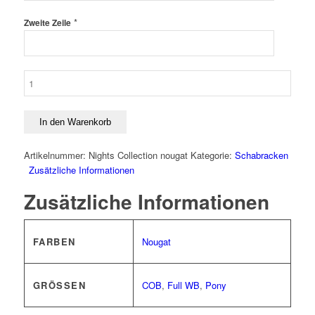
*
Zweite Zeile
Back
on
Track
Schabracke
In den Warenkorb
Nights
Collection
Artikelnummer:
Nights Collection nougat
Kategorie:
Schabracken
Springen
Zusätzliche Informationen
Menge
Zusätzliche Informationen
FARBEN
Nougat
GRÖSSEN
COB
,
Full WB
,
Pony