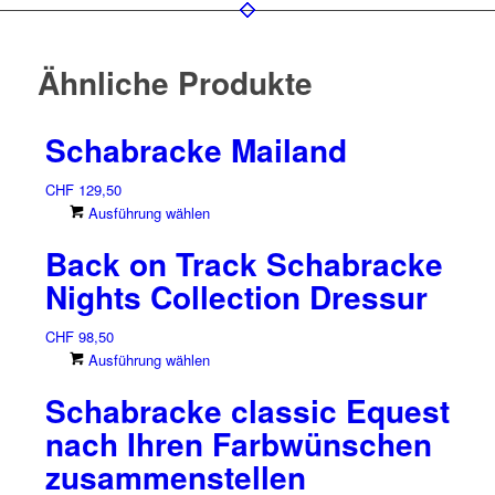
Ähnliche Produkte
Schabracke Mailand
CHF
129,50
Dieses
Ausführung wählen
Produkt
Back on Track Schabracke
weist
mehrere
Nights Collection Dressur
Varianten
auf.
CHF
98,50
Die
Dieses
Ausführung wählen
Optionen
Produkt
können
Schabracke classic Equest
weist
auf
mehrere
nach Ihren Farbwünschen
der
Varianten
zusammenstellen
Produktseite
auf.
gewählt