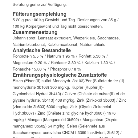
Beratung gerne zur Verfügung.
Fütterungsempfehlung
5-20 g pro 100 kg Gewicht und Tag. Dosierungen von 35 g /
100 kg Körpergewicht und Tag nicht überschreiten.
Zusammensetzung
Johannisbrot, Leinsaat extrudiert, Weizenkleie, Saccharose,
Natriumbicarbonat, Kalziumcarbonat, Natriumchlorid
Analytische Bestandteile
Rohprotein 5.5 % / Natrium 1.95 % / Rohfett 5.30 % /
Magnesium 0.20 % / Rohfaser 3.80 % / Kalzium 1.30 % /
Rohasche 15.00 % / Phosphor 0.18 %
Ernährungsphysiologische Zusatzstoffe
Eisen (Eisen(II)-sulfat Monohydr. 3b103)/Fer (Sulfate de fer (II)
monohydraté 3b103) 300 mg/kg, Kupfer (Kupfer(II)-
Glycinchelat-Hydrat 3b413) / Cuivre (Chélate de cuivre(II) et de
glycine hydraté, 3b413) 408 mg/kg, Zink (Zinkoxid 3b603) / Zinc
(zinc oxide 3b603) 6000 mg/kg, Zink (Glycin-Zinkchelat
Hydr.3b607) / Zinc (Chélate zinc glycine hydr.3b607) 1976
mg/kg / Mangan (Manganoxid 3b502) / Manganèse (Oxyde
manganeux 3b502) 54 mg/kg, Selen (Selenhefe aus
Saccharomyces cerevisiae CNCM I-3399 inaktiviert, 3b812) /