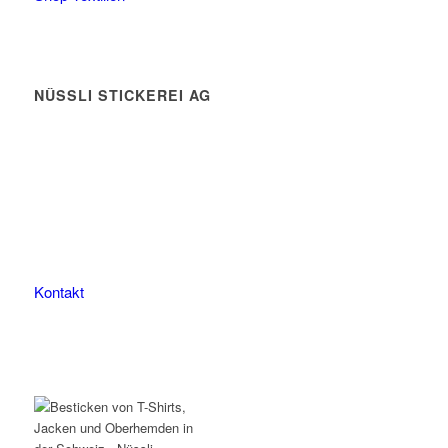
NÜSSLI STICKEREI AG
Leimackerstrasse 13
9507 Stettfurt
078 823 97 24
Kontakt