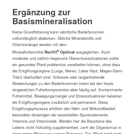
Ergänzung zur
Basismineralisation
Keine Grundfütterung kann sämtliche Bedarfsnormen
vollumfänglich abdecken. Übliche Mineralstoffe und
Vitaminmängel werden mit dem
®
Mineralfuttermittel
ReoVit
Optimal
ausgeglichen. Auch
moderate und zeitlich begrenzte Überschusssituationen sollte
ein gesundes Pferd problemlos verarbeiten können, ohne dass
die Entgiftungsorgane (Lunge, Nieren, Leber Haut, Magen-Darm-
Trakt) überfordert sind. Grössere oder langanhaltende
Abweichungen zu den Bedarfsnormen treten bei den heute
eingesetzten Futterkomponenten aber häufig auf. Kontaminierte
Futtermittel, Bewegungsmangel und Stresssituationen belasten
die Entgiftungsorgane zusätzlich und permanent. Diese
Entgiftungsprozesse erhöhen den Nähr- und Wirkstoffbedarf,
besonders denjenigen der essentiellen Spurenelemente,
Vitamine und Vitaminoide. Werden hier die Bausteine des
Lebens nicht frühzeitig supplementiert, zerrt der Organismus in
einer ersten Phase von seinen Reserven. Das Pferd zeigt noch