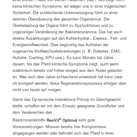
keine klinischen Symptome, wir wägen uns in einer trügerischen
Sicherheit. Die schleichende Unterversorgung führt zu einer
latenten Übersäuerung des gesamten Organismus. Die
Überbelastung der Organe führt zu Dysfunktionen und zu
ungünstigen Veränderung der Bakterienstämme. Das hat auch
direkte Auswirkungen auf den Kohlenhydrat-, Eiweiss-, Fett- und
Energiestoffwechsel. Dies begünstig das Auftreten der
sogenannte Stoffwechselerkrankungen (z. B. Diabetes, EMS,
Hufrehe, Cushing, KPU usw.). Es kann Monate bis Jahre
dauern, bis das Pferd klinische Symptome zeigt, auch wenn
subklinisch bereits viel früher einiges aus dem Ruder gelaufen
ist. Was sich über Jahre schleichend entwickelt hat kann zwar
oft korrigiert werden, diese Regenerationsprozesse erfolgen aber
nicht von heute auf morgen.
Damit das Dynamische-Interaktions-Prinzip im Gleichgewicht
bleibt, schaffen wir mit dem Einsatz geeigneter Grundfutter und
dem Verabreichen des
®
Basismineralstoffs
ReoVit
Optimal
sehr gute
Voraussetzungen. Müssen bereits hier Kompromisse
eingegangen werden oder befindet sich das Pferd in einer