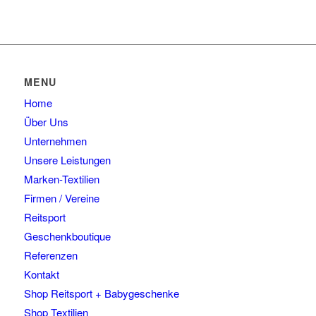
Produkt
Die
Produktseite
weist
Optionen
gewählt
mehrere
können
werden
Varianten
auf
auf.
der
Die
Produktseite
MENU
Optionen
gewählt
Home
können
werden
auf
Über Uns
der
Unternehmen
Produktseite
Unsere Leistungen
gewählt
Marken-Textilien
werden
Firmen / Vereine
Reitsport
Geschenkboutique
Referenzen
Kontakt
Shop Reitsport + Babygeschenke
Shop Textilien