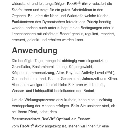
®
widerstand- und leistungsfähiger.
ReoVit
Aktiv
reduziert die
Störfaktoren und sorgt für ein gutes Arbeitsklima in den
Organen. Es liefert die Nähr- und Wirkstoffe welche für das
Funktionieren des Dynamischen-Interaktions-Prinzip benötig
werden, sodass auch unter suboptimalen Bedingungen oder in
Lebensphasen mit erhöhtem Bedarf gebaut, reguliert, repariert,
erneuert, gelenkt und erhalten werden kann.
Anwendung
Die benötigte Tagesmenge ist abhängig vom eingesetzten
Grundfutter, Basismineralisierung, Körpergewicht,
Körperzusammensetzung, Alter, Physical Activity Level (PAL),
Gesundheitszustand, Rasse, Geschlecht, Jahreszeit und Klima.
Aber auch weniger offensichtliche Faktoren wie die Luft-,
Wasser- und Lichtqualität beeinflussen den Bedarf.
Um die Wirkungsprozesse anzukurbeln, kann eine kurzfristig
Verdoppelung der Mengen erfolgen. Falls Sie unsicher sind, ob
bei Ihrem Pferd, nebst dem
®
Basismineralstoff
ReoVit
Optimal
ein Einsatz
®
vom
ReoVit
Aktiv
angezeigt ist, stehen wir Ihnen für eine