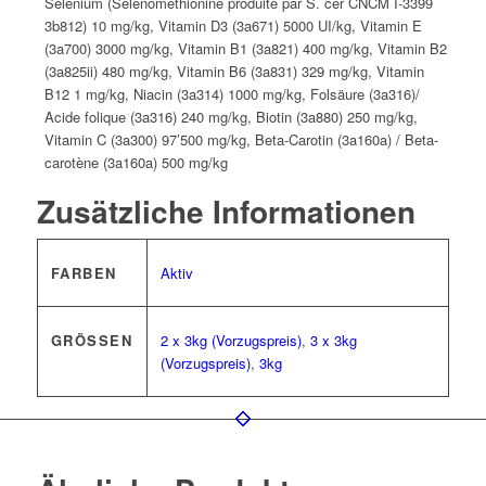
Sélénium (Sélénométhionine produite par S. cer CNCM I-3399
3b812) 10 mg/kg, Vitamin D3 (3a671) 5000 UI/kg, Vitamin E
(3a700) 3000 mg/kg, Vitamin B1 (3a821) 400 mg/kg, Vitamin B2
(3a825ii) 480 mg/kg, Vitamin B6 (3a831) 329 mg/kg, Vitamin
B12 1 mg/kg, Niacin (3a314) 1000 mg/kg, Folsäure (3a316)/
Acide folique (3a316) 240 mg/kg, Biotin (3a880) 250 mg/kg,
Vitamin C (3a300) 97’500 mg/kg, Beta-Carotin (3a160a) / Beta-
carotène (3a160a) 500 mg/kg
Zusätzliche Informationen
FARBEN
Aktiv
GRÖSSEN
2 x 3kg (Vorzugspreis)
,
3 x 3kg
(Vorzugspreis)
,
3kg