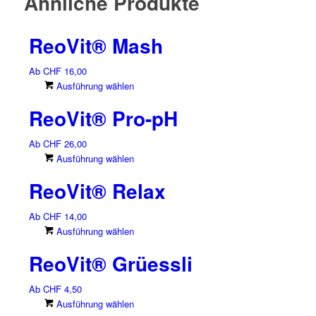
Ähnliche Produkte
ReoVit® Mash
Ab
CHF
16,00
Dieses
Ausführung wählen
Produkt
ReoVit® Pro-pH
weist
mehrere
Ab
CHF
26,00
Varianten
Dieses
Ausführung wählen
auf.
Produkt
Die
ReoVit® Relax
weist
Optionen
mehrere
können
Ab
CHF
14,00
Varianten
auf
Dieses
Ausführung wählen
auf.
der
Produkt
Die
Produktseite
ReoVit® Grüessli
weist
Optionen
gewählt
mehrere
können
werden
Ab
CHF
4,50
Varianten
auf
Dieses
Ausführung wählen
auf.
der