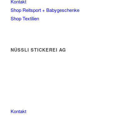
Kontakt
Shop Reitsport + Babygeschenke
Shop Textilien
NÜSSLI STICKEREI AG
Leimackerstrasse 13
9507 Stettfurt
078 823 97 24
Kontakt