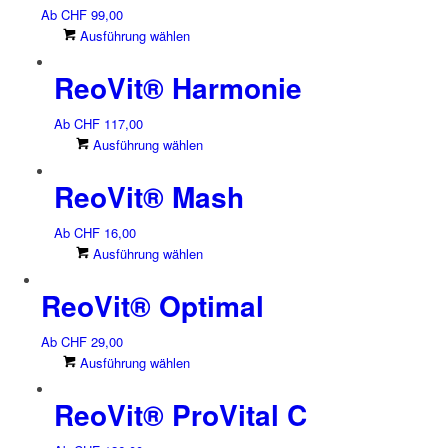
Ab
CHF
99,00
Dieses
Ausführung wählen
Produkt
ReoVit® Harmonie
weist
mehrere
Varianten
Ab
CHF
117,00
auf.
Dieses
Ausführung wählen
Die
Produkt
Optionen
ReoVit® Mash
weist
können
mehrere
auf
Varianten
Ab
CHF
16,00
der
auf.
Dieses
Ausführung wählen
Produktseite
Die
Produkt
gewählt
Optionen
ReoVit® Optimal
weist
werden
können
mehrere
auf
Varianten
Ab
CHF
29,00
der
auf.
Dieses
Ausführung wählen
Produktseite
Die
Produkt
gewählt
Optionen
ReoVit® ProVital C
weist
werden
können
mehrere
auf
Varianten