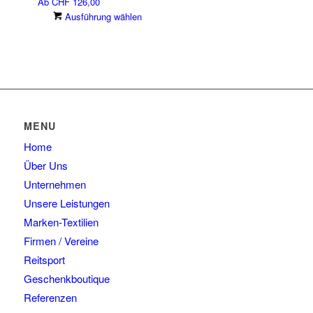
Ab
CHF
126,00
der
auf.
Dieses
Ausführung wählen
Produktseite
Die
Produkt
gewählt
Optionen
weist
werden
können
mehrere
auf
Varianten
der
auf.
Produktseite
Die
gewählt
Optionen
MENU
werden
können
Home
auf
der
Über Uns
Produktseite
Unternehmen
gewählt
Unsere Leistungen
werden
Marken-Textilien
Firmen / Vereine
Reitsport
Geschenkboutique
Referenzen