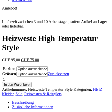
Angebot!
Lieferzeit zwischen 3 und 10 Arbeitstagen, sofern Artikel an Lager
oder lieferbar.
Heizweste High Temperatur
Style
Ursprünglicher
Aktueller
CHF
95,00
CHF
75,00
Preis
Preis
Farben
war:
ist:
CHF 95,00
CHF 75,00.
Grössen
Zurücksetzen
Heizweste
High
In den Warenkorb
Temperatur
Artikelnummer:
Heizweste Temperatur Style
Kategorien:
HEIZ
Style
Kleider
,
Sale
,
Reitwesten & Reitgilets
Menge
Beschreibung
Zusätzliche Informationen