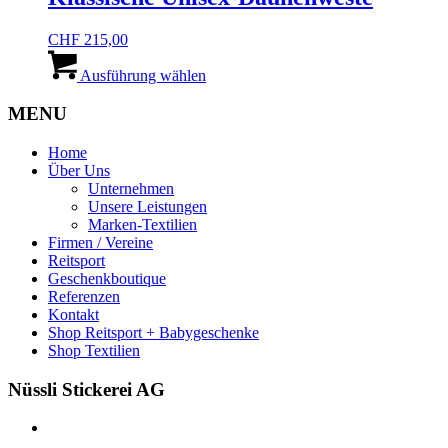
auf.
werden
Die
CHF
215,00
Optionen
Dieses
können
Produkt
Ausführung wählen
auf
weist
der
mehrere
MENU
Produktseite
Varianten
gewählt
auf.
werden
Home
Die
Über Uns
Optionen
Unternehmen
können
Unsere Leistungen
auf
Marken-Textilien
der
Firmen / Vereine
Produktseite
Reitsport
gewählt
Geschenkboutique
werden
Referenzen
Kontakt
Shop Reitsport + Babygeschenke
Shop Textilien
Nüssli Stickerei AG
Leimackerstrasse 13
9507 Stettfurt