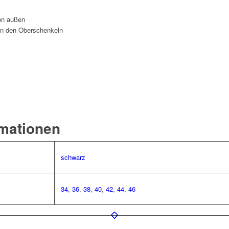
von außen
an den Oberschenkeln
rmationen
schwarz
34
,
36
,
38
,
40
,
42
,
44
,
46