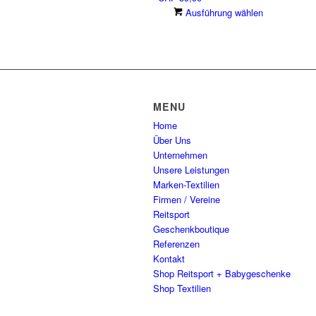
Dieses
Ausführung wählen
auf.
der
Produkt
Die
Produkts
weist
Optionen
gewählt
mehrere
können
werden
Varianten
auf
auf.
der
Die
Produkts
MENU
Optionen
gewählt
Home
können
werden
Über Uns
auf
Unternehmen
der
Unsere Leistungen
Produkts
Marken-Textilien
gewählt
Firmen / Vereine
werden
Reitsport
Geschenkboutique
Referenzen
Kontakt
Shop Reitsport + Babygeschenke
Shop Textilien