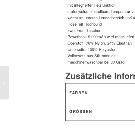
mit integrierter Heizfunktion
stufenweise einstellbare Temperatur 
wärmt im unteren Lendenbereich und 
Hose mit Hochbund
zwei Front-Taschen
Powerbank 5.000mAh wird mitgeliefert
Oberstoff: 76% Nylon, 24% Elasthan
Unterseite: 100% Polyester
Vollbesatz aus Silikondruck
maschinenwaschbar bei 30 Grad
Zusätzliche Info
„Katla“ W’s Beheizte
Steppweste
FARBEN
GRÖSSEN