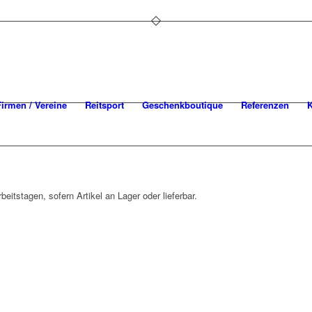
Firmen / Vereine
Reitsport
Geschenkboutique
Referenzen
K
beitstagen, sofern Artikel an Lager oder lieferbar.