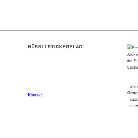
eite
eite
NÜSSLI STICKEREI AG
Leimackerstrasse 13
9507 Stettfurt
eite
078 823 97 24
Sie 
Goog
Kontakt
zuzu
unte