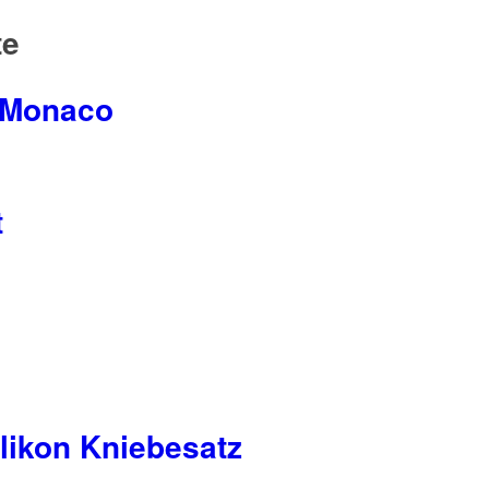
te
 Monaco
t
eite
likon Kniebesatz