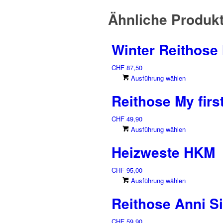
Ähnliche Produk
Winter Reithose
CHF
87,50
Dieses
Ausführung wählen
Produkt
Reithose My firs
weist
mehrere
CHF
49,90
Varianten
Dieses
Ausführung wählen
auf.
Produkt
Die
Heizweste HKM
weist
Optionen
mehrere
können
CHF
95,00
Varianten
auf
Dieses
Ausführung wählen
auf.
der
Produkt
Die
Produkts
Reithose Anni Si
weist
Optionen
gewählt
mehrere
können
werden
CHF
59,90
Varianten
auf