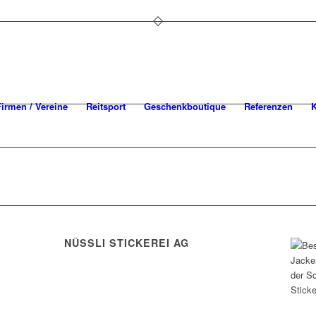
Firmen / Vereine
Reitsport
Geschenkboutique
Referenzen
K
NÜSSLI STICKEREI AG
Leimackerstrasse 13
9507 Stettfurt