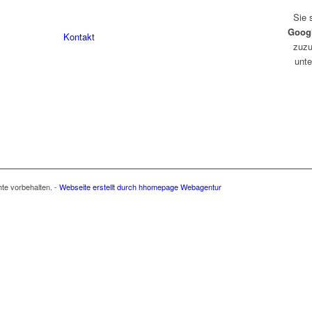
078 823 97 24
Sie 
Goog
Kontakt
zuzu
unte
hte vorbehalten. -
Webseite erstellt durch hhomepage Webagentur