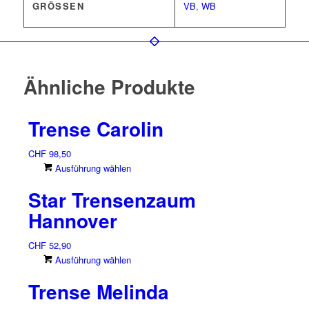
GRÖSSEN
VB
,
WB
Ähnliche Produkte
Trense Carolin
CHF
98,50
Dieses
Ausführung wählen
Produkt
Star Trensenzaum
weist
mehrere
Hannover
Varianten
auf.
CHF
52,90
Die
Dieses
Ausführung wählen
Optionen
Produkt
können
Trense Melinda
weist
auf
mehrere