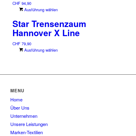
der
CHF
94,90
Varianten
Produktseite
Dieses
Ausführung wählen
auf.
gewählt
Produkt
Die
Star Trensenzaum
werden
weist
Optionen
mehrere
können
Hannover X Line
Varianten
auf
auf.
der
CHF
79,90
Die
Produktseite
Dieses
Ausführung wählen
Optionen
gewählt
Produkt
können
werden
weist
auf
mehrere
der
Varianten
Produktseite
auf.
gewählt
Die
MENU
werden
Optionen
Home
können
auf
Über Uns
der
Unternehmen
Produktseite
Unsere Leistungen
gewählt
Marken-Textilien
werden