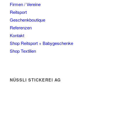
Firmen / Vereine
Reitsport
Geschenkboutique
Referenzen
Kontakt
Shop Reitsport + Babygeschenke
Shop Textilien
NÜSSLI STICKEREI AG
Leimackerstrasse 13
9507 Stettfurt
078 823 97 24