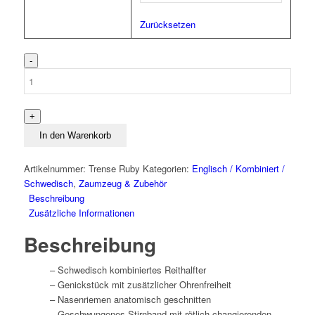
Zurücksetzen
Trense
X-
Line
Ruby
Menge
In den Warenkorb
Artikelnummer:
Trense Ruby
Kategorien:
Englisch / Kombiniert /
Schwedisch
,
Zaumzeug & Zubehör
Beschreibung
Zusätzliche Informationen
Beschreibung
– Schwedisch kombiniertes Reithalfter
– Genickstück mit zusätzlicher Ohrenfreiheit
– Nasenriemen anatomisch geschnitten
– Geschwungenes Stirnband mit rötlich changierenden