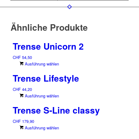
Ähnliche Produkte
Trense Unicorn 2
CHF
54,50
Dieses
Ausführung wählen
Produkt
Trense Lifestyle
weist
mehrere
CHF
44,20
Varianten
Dieses
Ausführung wählen
auf.
Produkt
Die
Trense S-Line classy
weist
Optionen
mehrere
können
CHF
179,90
Varianten
auf
Dieses
Ausführung wählen
auf.
der
Produkt
Die
Produktseite