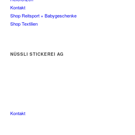
Kontakt
Shop Reitsport + Babygeschenke
Shop Textilien
NÜSSLI STICKEREI AG
Leimackerstrasse 13
9507 Stettfurt
078 823 97 24
Kontakt