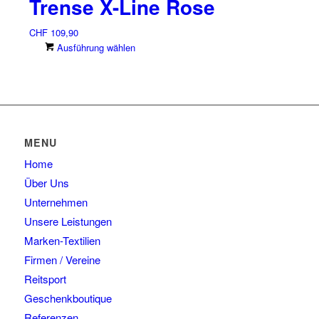
Trense X-Line Rose
weist
Optionen
gewählt
mehrere
können
werden
CHF
109,90
Varianten
auf
Dieses
Ausführung wählen
auf.
der
Produkt
Die
Produktseite
weist
Optionen
gewählt
mehrere
können
werden
Varianten
auf
auf.
der
Die
Produktseite
MENU
Optionen
gewählt
Home
können
werden
auf
Über Uns
der
Unternehmen
Produktseite
Unsere Leistungen
gewählt
Marken-Textilien
werden
Firmen / Vereine
Reitsport
Geschenkboutique
Referenzen