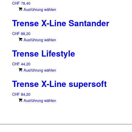
CHF
78,40
Dieses
Ausführung wählen
Produkt
Trense X-Line Santander
weist
mehrere
CHF
88,20
Varianten
Dieses
Ausführung wählen
auf.
Produkt
Die
Trense Lifestyle
weist
Optionen
mehrere
können
CHF
44,20
Varianten
auf
Dieses
Ausführung wählen
auf.
der
Produkt
Die
Produktseite
Trense X-Line supersoft
weist
Optionen
gewählt
mehrere
können
werden
CHF
84,20
Varianten
auf
Dieses
Ausführung wählen
auf.
der
Produkt
Die
Produktseite
weist
Optionen
gewählt
mehrere
können
werden
Varianten
auf
auf.
der