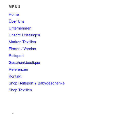
Die
Produktseite
MENU
Optionen
gewählt
Home
können
werden
auf
Über Uns
der
Unternehmen
Produktseite
Unsere Leistungen
gewählt
Marken-Textilien
werden
Firmen / Vereine
Reitsport
Geschenkboutique
Referenzen
Kontakt
Shop Reitsport + Babygeschenke
Shop Textilien