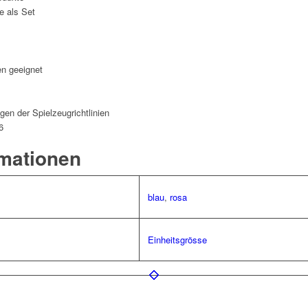
e als Set
en geeignet
gen der Spielzeugrichtlinien
6
rmationen
blau
,
rosa
Einheitsgrösse