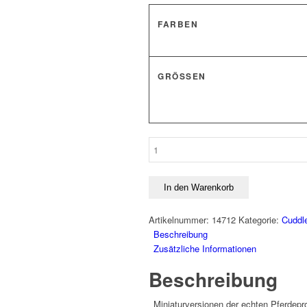
FARBEN
GRÖSSEN
Starterset
-
Cuddle
Pony-
In den Warenkorb
Menge
Artikelnummer:
14712
Kategorie:
Cuddl
Beschreibung
Zusätzliche Informationen
Beschreibung
Miniaturversionen der echten Pferdepr