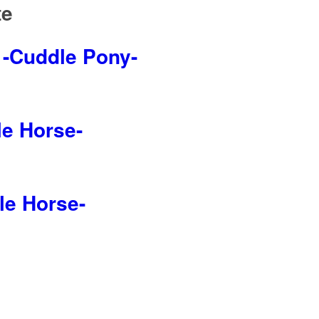
te
 -Cuddle Pony-
le Horse-
le Horse-
eite