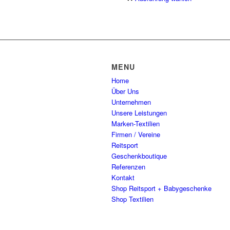
Produkt
Die
Produkts
weist
Optionen
gewählt
mehrere
können
werden
Varianten
auf
auf.
der
Die
Produkts
MENU
Optionen
gewählt
Home
können
werden
Über Uns
auf
Unternehmen
der
Unsere Leistungen
Produkts
Marken-Textilien
gewählt
Firmen / Vereine
werden
Reitsport
Geschenkboutique
Referenzen
Kontakt
Shop Reitsport + Babygeschenke
Shop Textilien