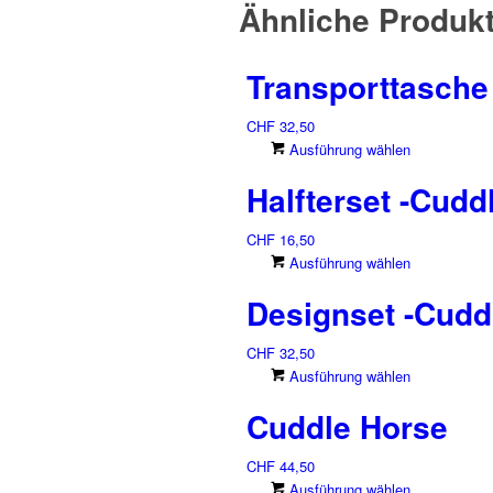
Ähnliche Produk
Transporttasche
CHF
32,50
Dieses
Ausführung wählen
Produkt
Halfterset -Cudd
weist
mehrere
CHF
16,50
Varianten
Dieses
Ausführung wählen
auf.
Produkt
Die
Designset -Cudd
weist
Optionen
mehrere
können
CHF
32,50
Varianten
auf
Dieses
Ausführung wählen
auf.
der
Produkt
Die
Produkts
Cuddle Horse
weist
Optionen
gewählt
mehrere
können
werden
CHF
44,50
Varianten
auf
Dieses
Ausführung wählen
auf.
der