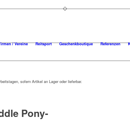
Firmen / Vereine
Reitsport
Geschenkboutique
Referenzen
K
beitstagen, sofern Artikel an Lager oder lieferbar.
uddle Pony-