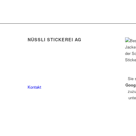
eite
eite
NÜSSLI STICKEREI AG
Leimackerstrasse 13
9507 Stettfurt
eite
078 823 97 24
Sie 
Goog
Kontakt
zuzu
unte