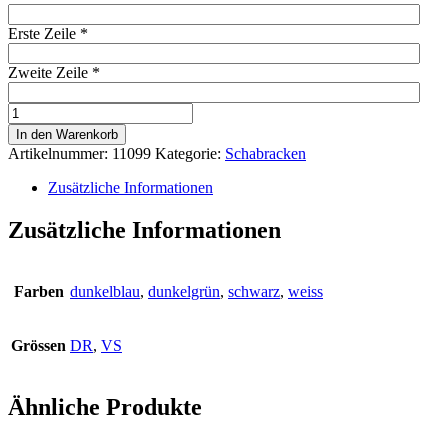
Erste Zeile
*
Zweite Zeile
*
Schabracke
Competition
In den Warenkorb
Menge
Artikelnummer:
11099
Kategorie:
Schabracken
Zusätzliche Informationen
Zusätzliche Informationen
Farben
dunkelblau
,
dunkelgrün
,
schwarz
,
weiss
Grössen
DR
,
VS
Ähnliche Produkte