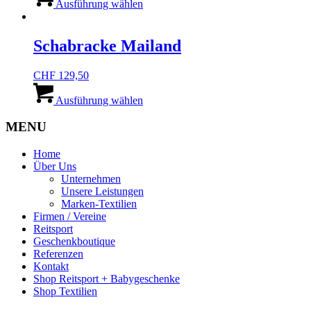
der
Produkt
Ausführung wählen
Produktseite
weist
gewählt
mehrere
werden
Varianten
Schabracke Mailand
auf.
Die
CHF
129,50
Optionen
Dieses
können
Produkt
Ausführung wählen
auf
weist
der
mehrere
MENU
Produktseite
Varianten
gewählt
auf.
werden
Home
Die
Über Uns
Optionen
Unternehmen
können
Unsere Leistungen
auf
Marken-Textilien
der
Firmen / Vereine
Produktseite
Reitsport
gewählt
Geschenkboutique
werden
Referenzen
Kontakt
Shop Reitsport + Babygeschenke
Shop Textilien