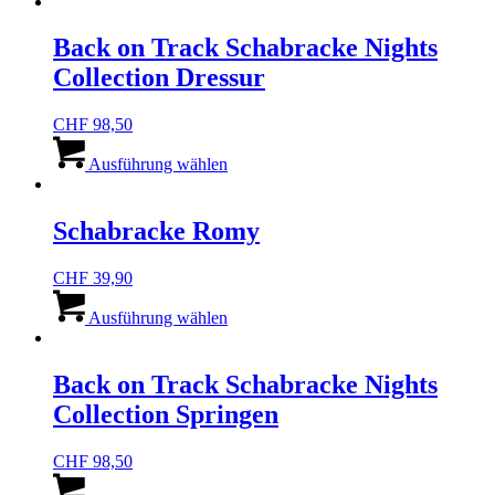
Back on Track Schabracke Nights
Collection Dressur
CHF
98,50
Dieses
Produkt
Ausführung wählen
weist
mehrere
Varianten
Schabracke Romy
auf.
Die
CHF
39,90
Optionen
Dieses
können
Produkt
Ausführung wählen
auf
weist
der
mehrere
Produktseite
Varianten
Back on Track Schabracke Nights
gewählt
auf.
werden
Collection Springen
Die
Optionen
können
CHF
98,50
auf
Dieses