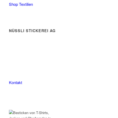
Shop Textilien
NÜSSLI STICKEREI AG
Leimackerstrasse 13
9507 Stettfurt
078 823 97 24
Kontakt