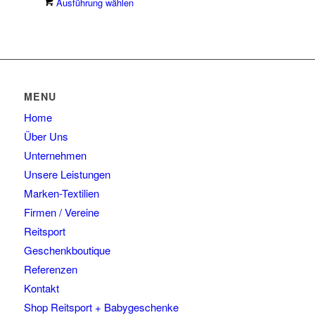
Dieses
Ausführung wählen
auf.
der
Produkt
Die
Produktseite
weist
Optionen
gewählt
mehrere
können
werden
Varianten
auf
auf.
der
Die
Produktseite
MENU
Optionen
gewählt
Home
können
werden
auf
Über Uns
der
Unternehmen
Produktseite
Unsere Leistungen
gewählt
Marken-Textilien
werden
Firmen / Vereine
Reitsport
Geschenkboutique
Referenzen
Kontakt
Shop Reitsport + Babygeschenke