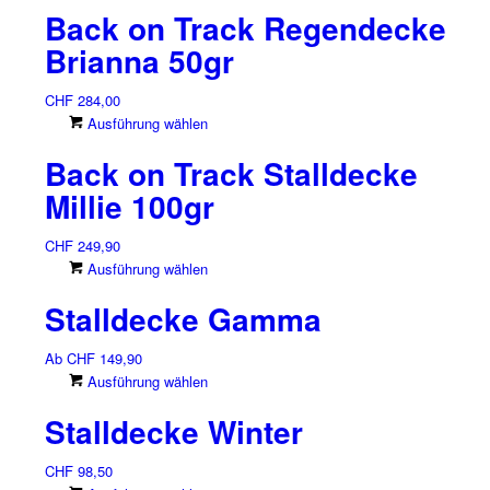
Back on Track Regendecke
Brianna 50gr
CHF
284,00
Dieses
Ausführung wählen
Produkt
Back on Track Stalldecke
weist
mehrere
Millie 100gr
Varianten
auf.
CHF
249,90
Die
Dieses
Ausführung wählen
Optionen
Produkt
können
Stalldecke Gamma
weist
auf
mehrere
der
Ab
CHF
149,90
Varianten
Produktseite
Dieses
Ausführung wählen
auf.
gewählt
Produkt
Die
Stalldecke Winter
werden
weist
Optionen
mehrere
können
CHF
98,50
Varianten
auf