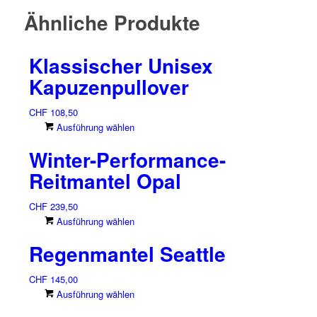
Ähnliche Produkte
Klassischer Unisex
Kapuzenpullover
CHF
108,50
Dieses
Ausführung wählen
Produkt
Winter-Performance-
weist
mehrere
Reitmantel Opal
Varianten
auf.
CHF
239,50
Die
Dieses
Ausführung wählen
Optionen
Produkt
können
Regenmantel Seattle
weist
auf
mehrere
der
CHF
145,00
Varianten
Produktseite
Dieses
Ausführung wählen
auf.
gewählt
Produkt
Die