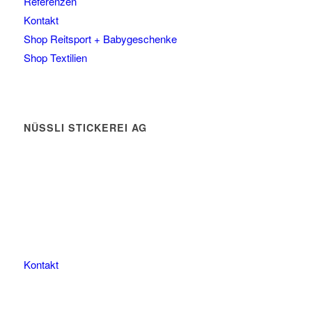
Referenzen
Kontakt
Shop Reitsport + Babygeschenke
Shop Textilien
NÜSSLI STICKEREI AG
Leimackerstrasse 13
9507 Stettfurt
078 823 97 24
Kontakt