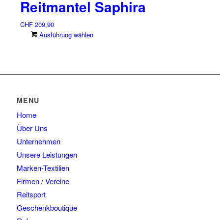
Reitmantel Saphira
werden
weist
Optionen
mehrere
können
CHF
209,90
Varianten
auf
Dieses
Ausführung wählen
auf.
der
Produkt
Die
Produktseite
weist
Optionen
gewählt
mehrere
können
werden
Varianten
auf
auf.
der
Die
Produktseite
MENU
Optionen
gewählt
Home
können
werden
auf
Über Uns
der
Unternehmen
Produktseite
Unsere Leistungen
gewählt
Marken-Textilien
werden
Firmen / Vereine
Reitsport
Geschenkboutique