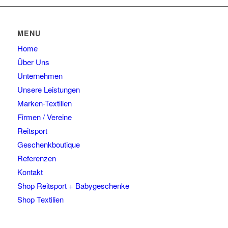
Varianten
auf
auf.
der
Die
Produktseite
MENU
Optionen
gewählt
Home
können
werden
auf
Über Uns
der
Unternehmen
Produktseite
Unsere Leistungen
gewählt
Marken-Textilien
werden
Firmen / Vereine
Reitsport
Geschenkboutique
Referenzen
Kontakt
Shop Reitsport + Babygeschenke
Shop Textilien