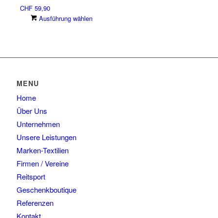
Produktseite
auf.
CHF
59,90
gewählt
Die
Dieses
Ausführung wählen
werden
Optionen
Produkt
können
weist
auf
mehrere
der
Varianten
Produktseite
auf.
gewählt
Die
MENU
werden
Optionen
Home
können
auf
Über Uns
der
Unternehmen
Produktseite
Unsere Leistungen
gewählt
Marken-Textilien
werden
Firmen / Vereine
Reitsport
Geschenkboutique
Referenzen
Kontakt