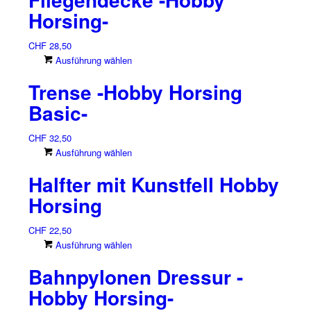
Horsing-
CHF
28,50
Dieses
Ausführung wählen
Produkt
Trense -Hobby Horsing
weist
mehrere
Basic-
Varianten
auf.
CHF
32,50
Die
Dieses
Ausführung wählen
Optionen
Produkt
können
Halfter mit Kunstfell Hobby
weist
auf
mehrere
Horsing
der
Varianten
Produktseite
auf.
CHF
22,50
gewählt
Die
Dieses
Ausführung wählen
werden
Optionen
Produkt
können
Bahnpylonen Dressur -
weist
auf
mehrere
Hobby Horsing-
der
Varianten