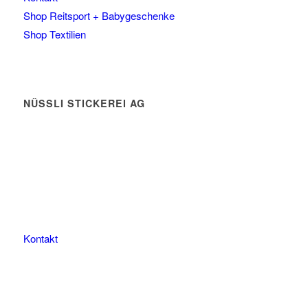
Shop Reitsport + Babygeschenke
Shop Textilien
NÜSSLI STICKEREI AG
Leimackerstrasse 13
9507 Stettfurt
078 823 97 24
Kontakt