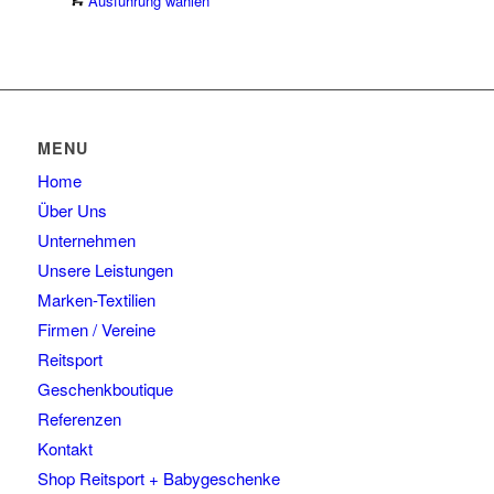
Ausführung wählen
auf.
gewählt
Produkt
Die
werden
weist
Optionen
mehrere
können
Varianten
auf
auf.
der
Die
Produktseite
MENU
Optionen
gewählt
Home
können
werden
auf
Über Uns
der
Unternehmen
Produktseite
Unsere Leistungen
gewählt
Marken-Textilien
werden
Firmen / Vereine
Reitsport
Geschenkboutique
Referenzen
Kontakt
Shop Reitsport + Babygeschenke