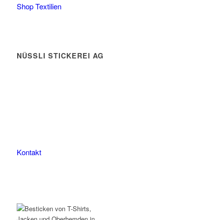
Shop Textilien
NÜSSLI STICKEREI AG
Leimackerstrasse 13
9507 Stettfurt
078 823 97 24
Kontakt