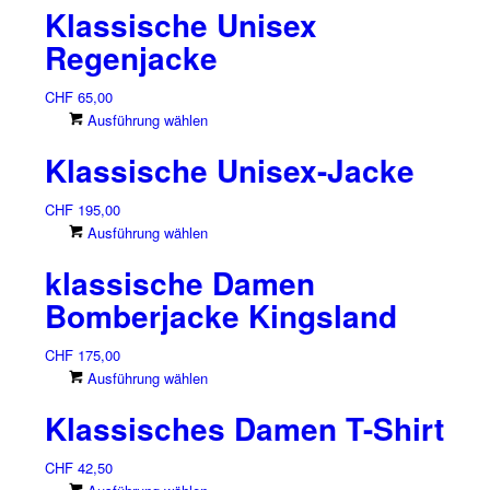
Klassische Unisex
Regenjacke
CHF
65,00
Dieses
Ausführung wählen
Produkt
Klassische Unisex-Jacke
weist
mehrere
CHF
195,00
Varianten
Dieses
Ausführung wählen
auf.
Produkt
Die
klassische Damen
weist
Optionen
mehrere
können
Bomberjacke Kingsland
Varianten
auf
auf.
der
CHF
175,00
Die
Produktseite
Dieses
Ausführung wählen
Optionen
gewählt
Produkt
können
Klassisches Damen T-Shirt
werden
weist
auf
mehrere
der
CHF
42,50
Varianten
Produktseite
Dieses