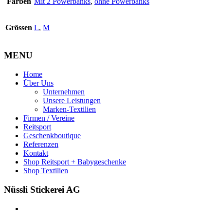
Farben
Mit 2 Powerbanks
,
ohne Powerbanks
Grössen
L
,
M
MENU
Home
Über Uns
Unternehmen
Unsere Leistungen
Marken-Textilien
Firmen / Vereine
Reitsport
Geschenkboutique
Referenzen
Kontakt
Shop Reitsport + Babygeschenke
Shop Textilien
Nüssli Stickerei AG
Leimackerstrasse 13
9507 Stettfurt