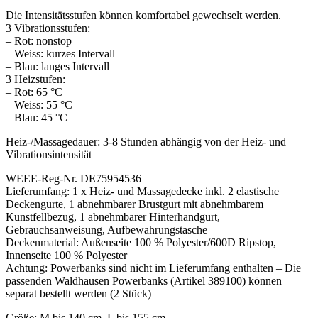
Die Intensitätsstufen können komfortabel gewechselt werden.
3 Vibrationsstufen:
– Rot: nonstop
– Weiss: kurzes Intervall
– Blau: langes Intervall
3 Heizstufen:
– Rot: 65 °C
– Weiss: 55 °C
– Blau: 45 °C
Heiz-/Massagedauer: 3-8 Stunden abhängig von der Heiz- und
Vibrationsintensität
WEEE-Reg-Nr. DE75954536
Lieferumfang: 1 x Heiz- und Massagedecke inkl. 2 elastische
Deckengurte, 1 abnehmbarer Brustgurt mit abnehmbarem
Kunstfellbezug, 1 abnehmbarer Hinterhandgurt,
Gebrauchsanweisung, Aufbewahrungstasche
Deckenmaterial: Außenseite 100 % Polyester/600D Ripstop,
Innenseite 100 % Polyester
Achtung: Powerbanks sind nicht im Lieferumfang enthalten – Die
passenden Waldhausen Powerbanks (Artikel 389100) können
separat bestellt werden (2 Stück)
Größe: M bis 140 cm, L bis 155 cm