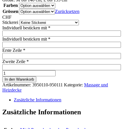
Farben
Grössen
Zurücksetzen
CHF
Stickerei
Individuell besticken mit
*
Individuell besticken mit
*
Erste Zeile
*
Zweite Zeile
*
Health
+
In den Warenkorb
Care
Artikelnummer:
3950110-950111
Kategorie:
Massage und
TecSupreme
Heizdecke
Heiz-
und
Zusätzliche Informationen
Massagedecke
Menge
Zusätzliche Informationen