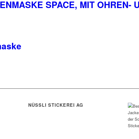
ENMASKE SPACE, MIT OHREN- 
eite
maske
eite
eite
NÜSSLI STICKEREI AG
Leimackerstrasse 13
9507 Stettfurt
eite