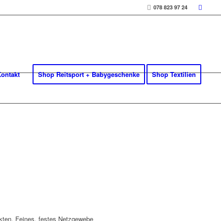
078 823 97 24
ontakt
Shop Reitsport + Babygeschenke
Shop Textilien
kten. Feines, festes Netzgewebe