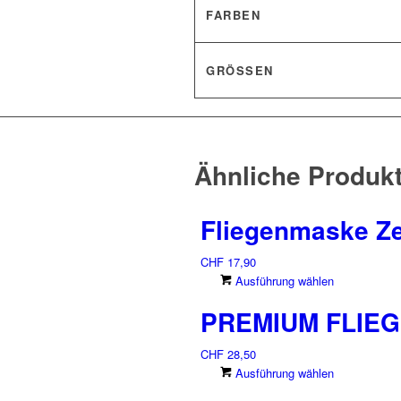
FARBEN
GRÖSSEN
Ähnliche Produk
Fliegenmaske Z
CHF
17,90
Dieses
Ausführung wählen
Produkt
PREMIUM FLIE
weist
mehrere
CHF
28,50
Varianten
Dieses
Ausführung wählen
auf.
Produkt
Die