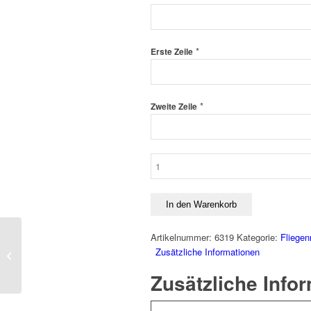
*
Erste Zeile
*
Zweite Zeile
Fliegenmaske
Basic
Menge
In den Warenkorb
Artikelnummer:
6319
Kategorie:
Fliege
Premium Fliegenmaske
Zusätzliche Informationen
3 in 1
Zusätzliche Info