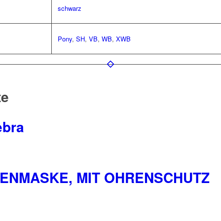
schwarz
Pony
,
SH
,
VB
,
WB
,
XWB
te
ebra
GENMASKE, MIT OHRENSCHUTZ