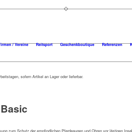
Firmen / Vereine
Reitsport
Geschenkboutique
Referenzen
K
beitstagen, sofern Artikel an Lager oder lieferbar.
 Basic
ssung zum Schutz der empfindlichen Pferdeaugen und Ohren vor lästigen Inse