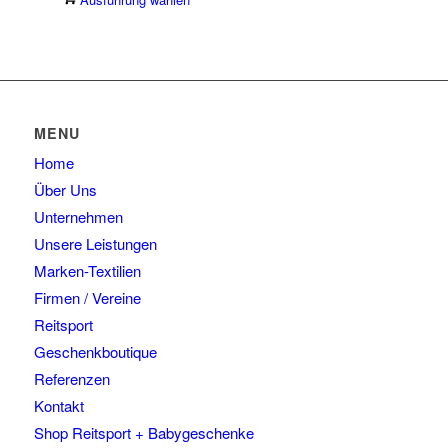
auf.
Produkt
Die
weist
Optionen
mehrere
können
Varianten
auf
auf.
der
Die
Produktseite
MENU
Optionen
gewählt
Home
können
werden
auf
Über Uns
der
Unternehmen
Produktseite
Unsere Leistungen
gewählt
Marken-Textilien
werden
Firmen / Vereine
Reitsport
Geschenkboutique
Referenzen
Kontakt
Shop Reitsport + Babygeschenke