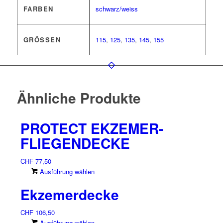
FARBEN
schwarz/weiss
GRÖSSEN
115
,
125
,
135
,
145
,
155
Ähnliche Produkte
PROTECT EKZEMER-
FLIEGENDECKE
CHF
77,50
Dieses
Ausführung wählen
Produkt
Ekzemerdecke
weist
mehrere
CHF
106,50
Varianten
Dieses
Ausführung wählen