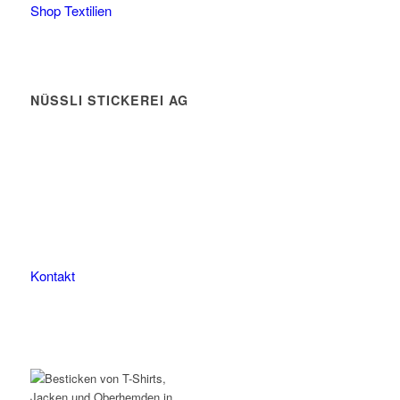
Shop Textilien
NÜSSLI STICKEREI AG
Leimackerstrasse 13
9507 Stettfurt
078 823 97 24
Kontakt