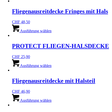
Fliegenausreitdecke Fringes mit Hals
CHF
48,50
Dieses
Produkt
Ausführung wählen
weist
mehrere
Varianten
PROTECT FLIEGEN-HALSDECKE
auf.
Die
CHF
25,90
Optionen
Dieses
können
Produkt
Ausführung wählen
auf
weist
der
mehrere
Produktseite
Varianten
Fliegenausreitdecke mit Halsteil
gewählt
auf.
werden
Die
CHF
46,90
Optionen
Dieses
können
Produkt
Ausführung wählen
auf
weist
der
mehrere
Produktseite