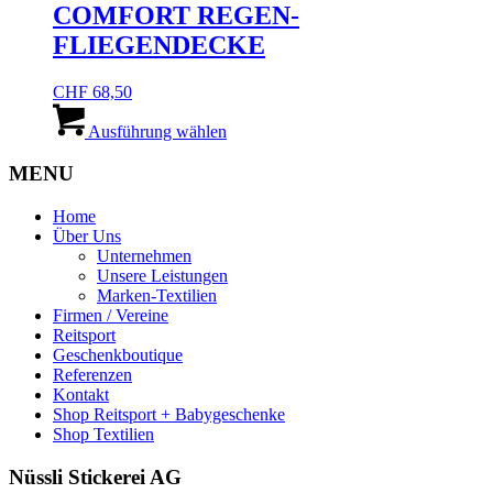
Varianten
COMFORT REGEN-
gewählt
auf.
werden
FLIEGENDECKE
Die
Optionen
können
CHF
68,50
auf
Dieses
der
Produkt
Ausführung wählen
Produktseite
weist
gewählt
mehrere
MENU
werden
Varianten
auf.
Home
Die
Über Uns
Optionen
Unternehmen
können
Unsere Leistungen
auf
Marken-Textilien
der
Firmen / Vereine
Produktseite
Reitsport
gewählt
Geschenkboutique
werden
Referenzen
Kontakt
Shop Reitsport + Babygeschenke
Shop Textilien
Nüssli Stickerei AG