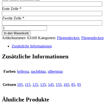
Erste Zeile
*
Zweite Zeile
*
ECONOMIC
FLIEGENDECKE
In den Warenkorb
MIT
Artikelnummer:
63169
Kategorien:
Fliegendecken
,
Fliegendecken
KREUZGURT
Menge
Zusätzliche Informationen
Zusätzliche Informationen
Farben
hellrosa
,
nachtblau
,
silbergrau
Grössen
105
,
115
,
125
,
135
,
145
,
155
,
165
,
85
,
95
Ähnliche Produkte