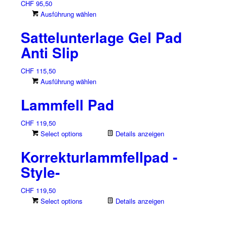
CHF
95,50
Dieses
Ausführung wählen
Produkt
Sattelunterlage Gel Pad
weist
mehrere
Anti Slip
Varianten
auf.
CHF
115,50
Die
Dieses
Ausführung wählen
Optionen
Produkt
können
Lammfell Pad
weist
auf
mehrere
der
CHF
119,50
Varianten
Produktseite
Select options
Details anzeigen
auf.
gewählt
Die
Korrekturlammfellpad -
werden
Optionen
können
Style-
auf
der
CHF
119,50
Produktseite
Select options
Details anzeigen
gewählt
werden