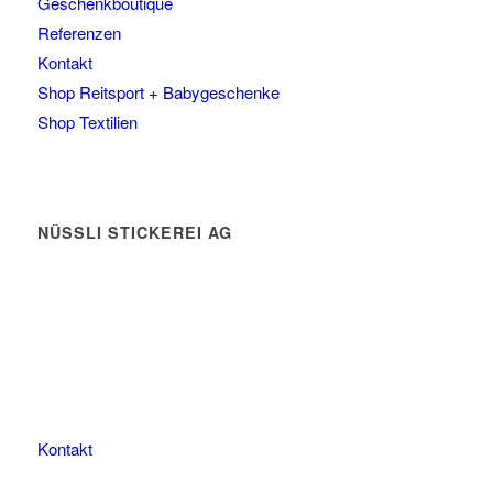
Geschenkboutique
Referenzen
Kontakt
Shop Reitsport + Babygeschenke
Shop Textilien
NÜSSLI STICKEREI AG
Leimackerstrasse 13
9507 Stettfurt
078 823 97 24
Kontakt