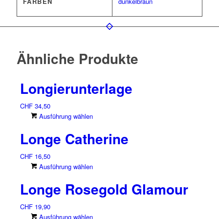
FARBEN
dunkelbraun
Ähnliche Produkte
Longierunterlage
CHF
34,50
Dieses
Ausführung wählen
Produkt
Longe Catherine
weist
mehrere
CHF
16,50
Varianten
Dieses
Ausführung wählen
auf.
Produkt
Die
Longe Rosegold Glamour
weist
Optionen
mehrere
können
CHF
19,90
Varianten
auf
Dieses
Ausführung wählen
auf.
der