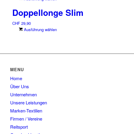
Produkt
Die
Produktseite
Doppellonge Slim
weist
Optionen
gewählt
mehrere
können
werden
CHF
29,90
Varianten
auf
Dieses
Ausführung wählen
auf.
der
Produkt
Die
Produktseite
weist
Optionen
gewählt
mehrere
können
werden
Varianten
auf
auf.
der
Die
Produktseite
MENU
Optionen
gewählt
Home
können
werden
auf
Über Uns
der
Unternehmen
Produktseite
Unsere Leistungen
gewählt
Marken-Textilien
werden
Firmen / Vereine
Reitsport