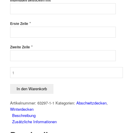
Individuell besticken mit
*
Erste Zeile
*
Zweite Zeile
Dicke
Fleecedecke
Sölden
Menge
In den Warenkorb
Artikelnummer:
63297-1-1
Kategorien:
Abschwitzdecken
,
Winterdecken
Beschreibung
Zusätzliche Informationen