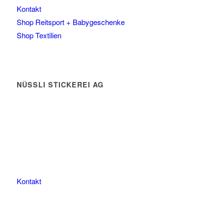
Kontakt
Shop Reitsport + Babygeschenke
Shop Textilien
NÜSSLI STICKEREI AG
Leimackerstrasse 13
9507 Stettfurt
078 823 97 24
Kontakt