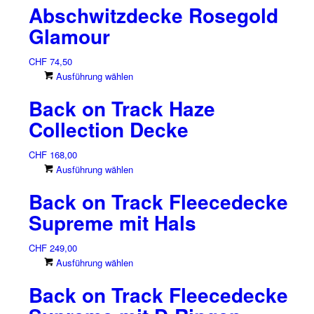
Abschwitzdecke Rosegold
Glamour
CHF
74,50
Dieses
Ausführung wählen
Produkt
Back on Track Haze
weist
mehrere
Collection Decke
Varianten
auf.
CHF
168,00
Die
Dieses
Ausführung wählen
Optionen
Produkt
können
Back on Track Fleecedecke
weist
auf
mehrere
Supreme mit Hals
der
Varianten
Produktseite
auf.
CHF
249,00
gewählt
Die
Dieses
Ausführung wählen
werden
Optionen
Produkt
können
Back on Track Fleecedecke
weist
auf
mehrere