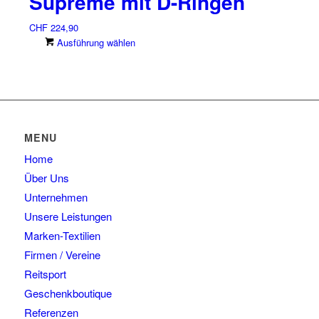
Supreme mit D-Ringen
der
Varianten
Produktseite
auf.
CHF
224,90
gewählt
Die
Dieses
Ausführung wählen
werden
Optionen
Produkt
können
weist
auf
mehrere
der
Varianten
Produktseite
auf.
gewählt
Die
MENU
werden
Optionen
Home
können
auf
Über Uns
der
Unternehmen
Produktseite
Unsere Leistungen
gewählt
Marken-Textilien
werden
Firmen / Vereine
Reitsport
Geschenkboutique
Referenzen