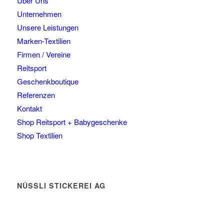
Über Uns
der
Unternehmen
Produktseite
Unsere Leistungen
gewählt
Marken-Textilien
werden
Firmen / Vereine
Reitsport
Geschenkboutique
Referenzen
Kontakt
Shop Reitsport + Babygeschenke
Shop Textilien
NÜSSLI STICKEREI AG
Leimackerstrasse 13