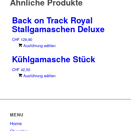
Ähnliche Produkte
Back on Track Royal
Stallgamaschen Deluxe
CHF
129,90
Dieses
Ausführung wählen
Produkt
Kühlgamasche Stück
weist
mehrere
CHF
42,50
Varianten
Dieses
Ausführung wählen
auf.
Produkt
Die
weist
Optionen
mehrere
können
Varianten
auf
auf.
der
Die
Produktseite
MENU
Optionen
gewählt
Home
können
werden
auf