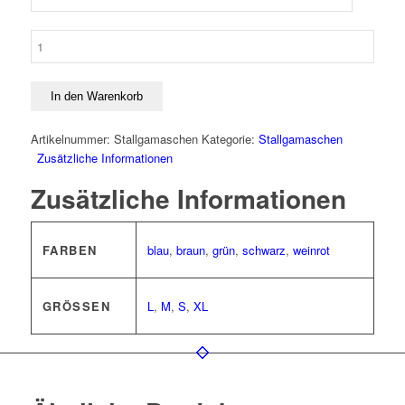
Back
on
Track
Stallgamaschen
In den Warenkorb
Menge
Artikelnummer:
Stallgamaschen
Kategorie:
Stallgamaschen
Zusätzliche Informationen
Zusätzliche Informationen
FARBEN
blau
,
braun
,
grün
,
schwarz
,
weinrot
GRÖSSEN
L
,
M
,
S
,
XL