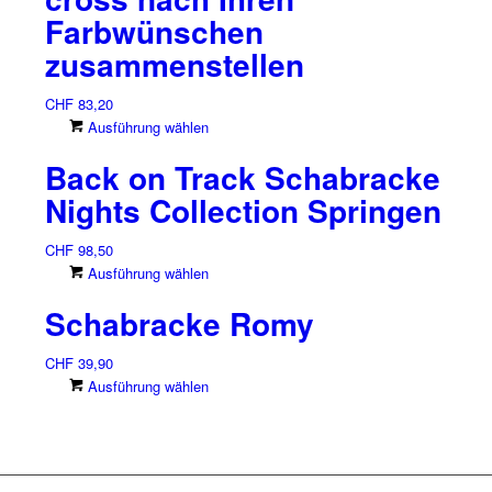
Varianten
Farbwünschen
auf.
zusammenstellen
Die
Optionen
können
CHF
83,20
auf
Dieses
Ausführung wählen
der
Produkt
Back on Track Schabracke
Produktseite
weist
gewählt
mehrere
Nights Collection Springen
werden
Varianten
auf.
CHF
98,50
Die
Dieses
Ausführung wählen
Optionen
Produkt
können
Schabracke Romy
weist
auf
mehrere
der
CHF
39,90
Varianten
Produktseite
Dieses
Ausführung wählen
auf.
gewählt
Produkt
Die
werden
weist
Optionen
mehrere
können
Varianten
auf