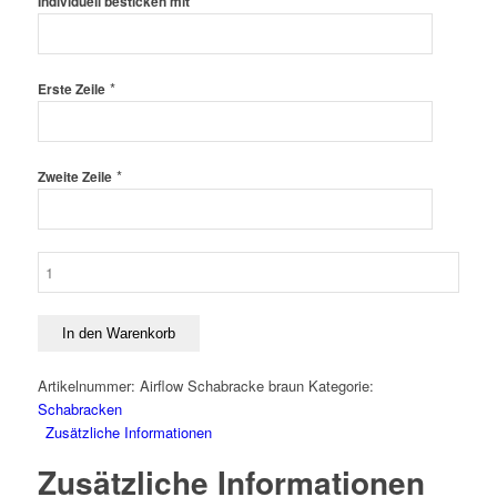
*
Individuell besticken mit
*
Erste Zeile
*
Zweite Zeile
Back
on
Track
Airflow
In den Warenkorb
Schabracke
3D
Artikelnummer:
Airflow Schabracke braun
Kategorie:
Mesh
Schabracken
Dressur
Zusätzliche Informationen
-
Zusätzliche Informationen
braun
Menge