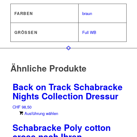
FARBEN
braun
GRÖSSEN
Full WB
Ähnliche Produkte
Back on Track Schabracke
Nights Collection Dressur
CHF
98,50
Dieses
Ausführung wählen
Produkt
Schabracke Poly cotton
weist
mehrere
cross nach Ihren