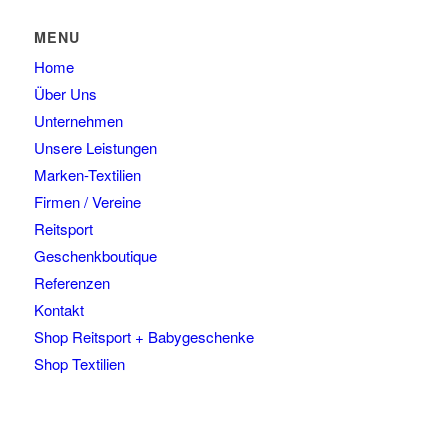
auf.
der
Die
Produktseite
MENU
Optionen
gewählt
Home
können
werden
auf
Über Uns
der
Unternehmen
Produktseite
Unsere Leistungen
gewählt
Marken-Textilien
werden
Firmen / Vereine
Reitsport
Geschenkboutique
Referenzen
Kontakt
Shop Reitsport + Babygeschenke
Shop Textilien