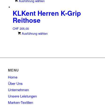
Dieses
Ausführung wählen
Optionen
Produkt
können
KLKent Herren K-Grip
weist
auf
mehrere
der
Reithose
Varianten
Produktseite
auf.
gewählt
CHF
205,00
Die
werden
Dieses
Ausführung wählen
Optionen
Produkt
können
weist
auf
mehrere
der
Varianten
Produktseite
auf.
gewählt
Die
werden
Optionen
MENU
können
Home
auf
der
Über Uns
Produktseite
Unternehmen
gewählt
Unsere Leistungen
werden
Marken-Textilien