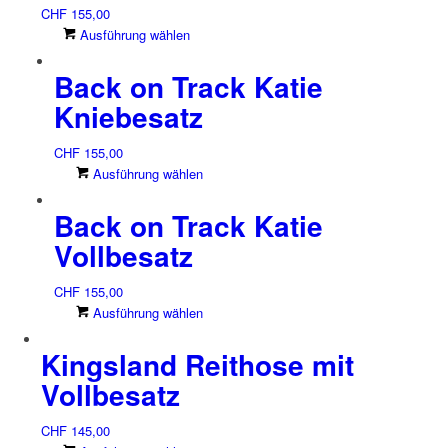
gewählt
CHF
155,00
Die
werden
Dieses
Ausführung wählen
Optionen
Produkt
können
Back on Track Katie
weist
auf
mehrere
der
Kniebesatz
Varianten
Produktseite
auf.
gewählt
CHF
155,00
Die
werden
Dieses
Ausführung wählen
Optionen
Produkt
können
Back on Track Katie
weist
auf
mehrere
der
Vollbesatz
Varianten
Produktseite
auf.
gewählt
CHF
155,00
Die
werden
Dieses
Ausführung wählen
Optionen
Produkt
können
Kingsland Reithose mit
weist
auf
mehrere
der
Vollbesatz
Varianten
Produktseite
auf.
gewählt
CHF
145,00
Die
werden