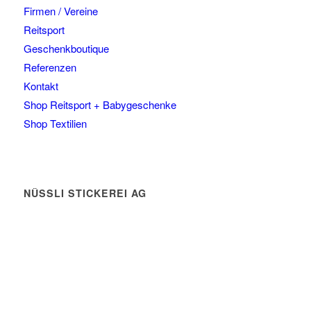
Firmen / Vereine
Reitsport
Geschenkboutique
Referenzen
Kontakt
Shop Reitsport + Babygeschenke
Shop Textilien
NÜSSLI STICKEREI AG
Leimackerstrasse 13
9507 Stettfurt
078 823 97 24