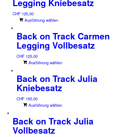
Legging Kniebesatz
CHF
125,00
Dieses
Ausführung wählen
Produkt
Back on Track Carmen
weist
mehrere
Legging Vollbesatz
Varianten
auf.
CHF
125,00
Die
Dieses
Ausführung wählen
Optionen
Produkt
können
Back on Track Julia
weist
auf
mehrere
der
Kniebesatz
Varianten
Produktseite
auf.
gewählt
CHF
155,00
Die
werden
Dieses
Ausführung wählen
Optionen
Produkt
können
Back on Track Julia
weist
auf
mehrere
der
Vollbesatz
Varianten
Produktseite
auf.