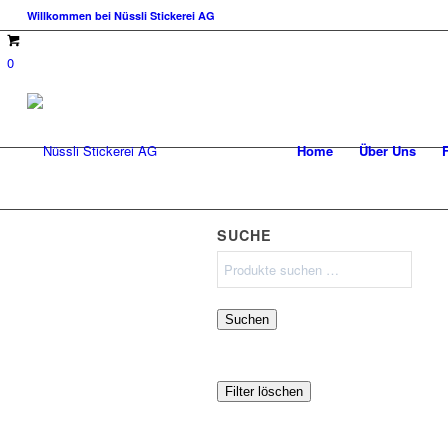
Willkommen bei Nüssli Stickerei AG
0
Home
Über Uns
SUCHE
Suchen
nach:
Suchen
Filter löschen