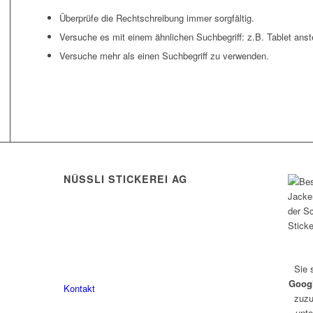
Überprüfe die Rechtschreibung immer sorgfältig.
Versuche es mit einem ähnlichen Suchbegriff: z.B. Tablet anst
Versuche mehr als einen Suchbegriff zu verwenden.
NÜSSLI STICKEREI AG
Leimackerstrasse 13
9507 Stettfurt
078 823 97 24
Sie 
Goog
Kontakt
zuzu
unte