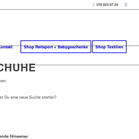
078 823 97 24
ontakt
Shop Reitsport + Babygeschenke
Shop Textilien
SCHUHE
hen.
llst Du eine neue Suche starten?
gende Hinweise: