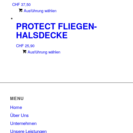
CHF
37,50
Dieses
Ausführung wählen
Produkt
PROTECT FLIEGEN-
weist
mehrere
HALSDECKE
Varianten
auf.
CHF
25,90
Die
Dieses
Ausführung wählen
Optionen
Produkt
können
weist
auf
mehrere
der
Varianten
Produktseite
auf.
gewählt
Die
werden
Optionen
MENU
können
Home
auf
der
Über Uns
Produktseite
Unternehmen
gewählt
Unsere Leistungen
werden