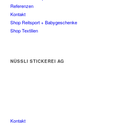
Referenzen
Kontakt
Shop Reitsport + Babygeschenke
Shop Textilien
NÜSSLI STICKEREI AG
Leimackerstrasse 13
9507 Stettfurt
078 823 97 24
Kontakt