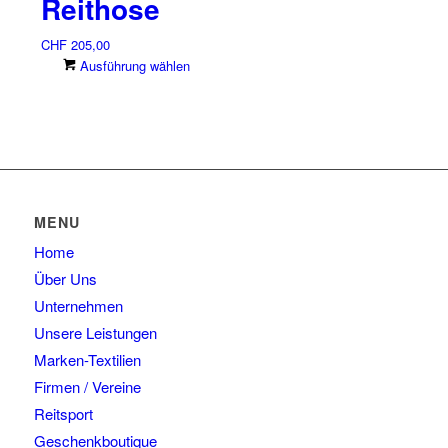
Reithose
CHF
205,00
Dieses
Ausführung wählen
Produkt
weist
mehrere
Varianten
auf.
Die
Optionen
MENU
können
Home
auf
der
Über Uns
Produktseite
Unternehmen
gewählt
Unsere Leistungen
werden
Marken-Textilien
Firmen / Vereine
Reitsport
Geschenkboutique