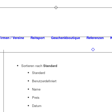
Firmen / Vereine
Reitsport
Geschenkboutique
Referenzen
K
Sortieren nach
Standard
Standard
Benutzerdefiniert
Name
Preis
Datum