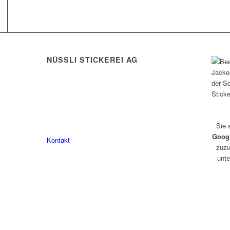
weist
mehrere
Varianten
auf.
Die
NÜSSLI STICKEREI AG
Optionen
können
Leimackerstrasse 13
auf
9507 Stettfurt
der
Produktseite
078 823 97 24
gewählt
Sie 
werden
Goog
Kontakt
zuzu
unte