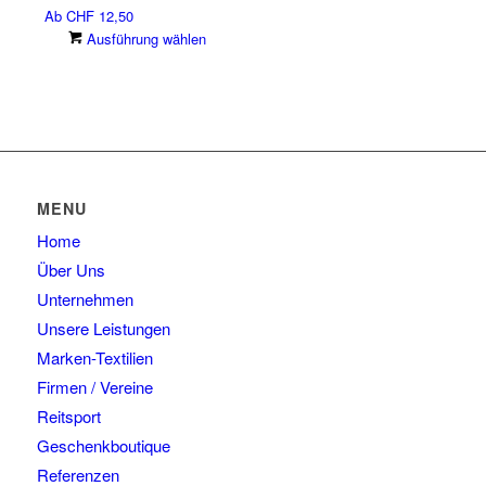
Ab
CHF
12,50
Dieses
Ausführung wählen
Produkt
weist
mehrere
Varianten
auf.
Die
Optionen
MENU
können
Home
auf
der
Über Uns
Produktseite
Unternehmen
gewählt
Unsere Leistungen
werden
Marken-Textilien
Firmen / Vereine
Reitsport
Geschenkboutique
Referenzen