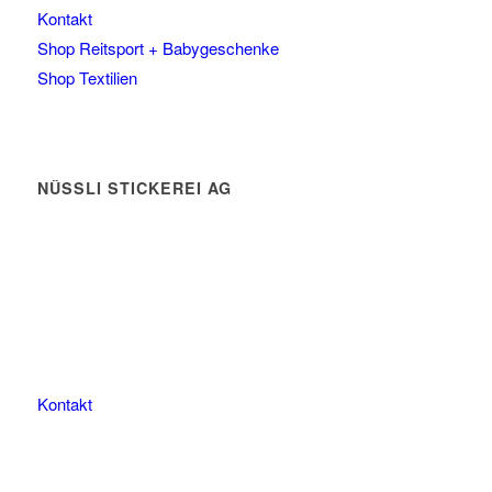
Kontakt
Shop Reitsport + Babygeschenke
Shop Textilien
NÜSSLI STICKEREI AG
Leimackerstrasse 13
9507 Stettfurt
078 823 97 24
Kontakt