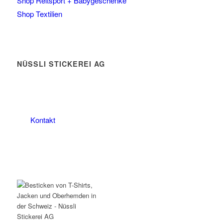
Shop Reitsport + Babygeschenke
Shop Textilien
NÜSSLI STICKEREI AG
Leimackerstrasse 13
9507 Stettfurt
078 823 97 24
Kontakt