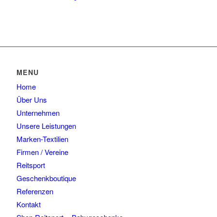
Produkt
werden
können
weist
auf
mehrere
der
Varianten
Produktseite
auf.
gewählt
Die
werden
Optionen
MENU
können
Home
auf
der
Über Uns
Produktseite
Unternehmen
gewählt
Unsere Leistungen
werden
Marken-Textilien
Firmen / Vereine
Reitsport
Geschenkboutique
Referenzen
Kontakt