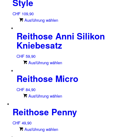
Style
CHF
109,90
Dieses
Ausführung wählen
Produkt
Reithose Anni Silikon
weist
mehrere
Kniebesatz
Varianten
auf.
CHF
59,90
Die
Dieses
Ausführung wählen
Optionen
Produkt
können
Reithose Micro
weist
auf
mehrere
der
Varianten
CHF
84,90
Produktseite
auf.
Dieses
Ausführung wählen
gewählt
Die
Produkt
werden
Optionen
Reithose Penny
weist
können
mehrere
auf
Varianten
CHF
49,90
der
auf.
Dieses
Ausführung wählen
Produktseite
Die
Produkt