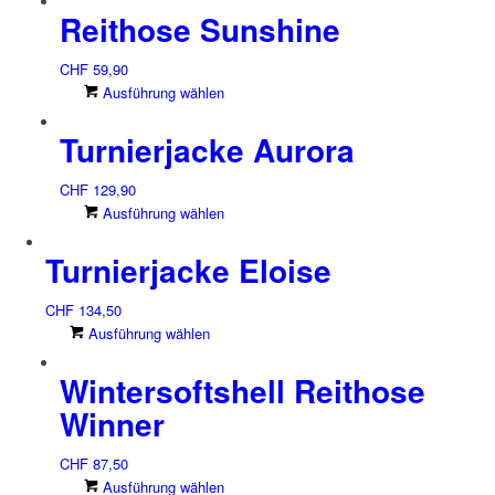
gewählt
Optionen
Reithose Sunshine
weist
werden
können
mehrere
auf
Varianten
CHF
59,90
der
auf.
Dieses
Ausführung wählen
Produktseite
Die
Produkt
gewählt
Optionen
Turnierjacke Aurora
weist
werden
können
mehrere
auf
Varianten
CHF
129,90
der
auf.
Dieses
Ausführung wählen
Produktseite
Die
Produkt
gewählt
Optionen
Turnierjacke Eloise
weist
werden
können
mehrere
auf
Varianten
CHF
134,50
der
auf.
Dieses
Ausführung wählen
Produktseite
Die
Produkt
gewählt
Optionen
Wintersoftshell Reithose
weist
werden
können
mehrere
Winner
auf
Varianten
der
auf.
CHF
87,50
Produktseite
Die
Dieses
Ausführung wählen
gewählt
Optionen