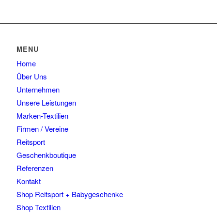
können
mehrere
auf
Varianten
der
auf.
Produktseite
Die
gewählt
Optionen
MENU
werden
können
Home
auf
der
Über Uns
Produktseite
Unternehmen
gewählt
Unsere Leistungen
werden
Marken-Textilien
Firmen / Vereine
Reitsport
Geschenkboutique
Referenzen
Kontakt
Shop Reitsport + Babygeschenke
Shop Textilien