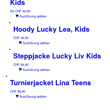
Kids
Ab
CHF
49,90
Dieses
Ausführung wählen
Produkt
Hoody Lucky Lea, Kids
weist
mehrere
Varianten
CHF
49,90
auf.
Dieses
Ausführung wählen
Die
Produkt
Optionen
Steppjacke Lucky Liv Kids
weist
können
mehrere
auf
Varianten
CHF
69,90
der
auf.
Dieses
Ausführung wählen
Produktseite
Die
Produkt
gewählt
Optionen
Turnierjacket Lina Teens
weist
werden
können
mehrere
auf
Varianten
CHF
89,90
der
auf.
Dieses
Ausführung wählen
Produktseite
Die
Produkt
gewählt
Optionen
weist
werden