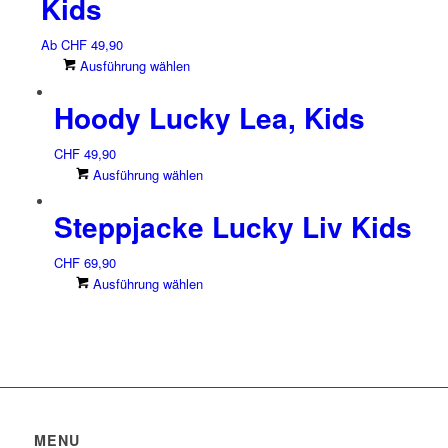
Kids
Ab
CHF
49,90
Dieses
Ausführung wählen
Produkt
Hoody Lucky Lea, Kids
weist
mehrere
Varianten
CHF
49,90
auf.
Dieses
Ausführung wählen
Die
Produkt
Optionen
Steppjacke Lucky Liv Kids
weist
können
mehrere
auf
Varianten
CHF
69,90
der
auf.
Dieses
Ausführung wählen
Produktseite
Die
Produkt
gewählt
Optionen
weist
werden
können
mehrere
auf
Varianten
der
auf.
Produktseite
Die
gewählt
Optionen
MENU
werden