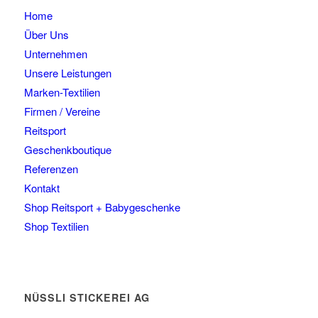
können
Home
auf
der
Über Uns
Produktseite
Unternehmen
gewählt
Unsere Leistungen
werden
Marken-Textilien
Firmen / Vereine
Reitsport
Geschenkboutique
Referenzen
Kontakt
Shop Reitsport + Babygeschenke
Shop Textilien
NÜSSLI STICKEREI AG