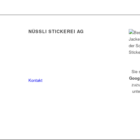
NÜSSLI STICKEREI AG
Leimackerstrasse 13
9507 Stettfurt
078 823 97 24
Sie 
Goog
Kontakt
zuzu
unte