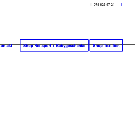
078 823 97 24
ontakt
Shop Reitsport + Babygeschenke
Shop Textilien