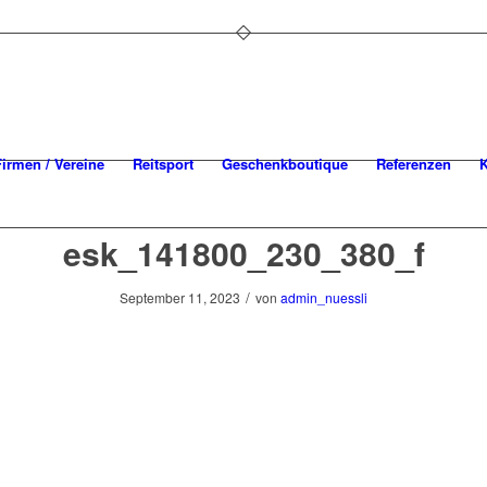
Firmen / Vereine
Reitsport
Geschenkboutique
Referenzen
K
esk_141800_230_380_f
/
September 11, 2023
von
admin_nuessli