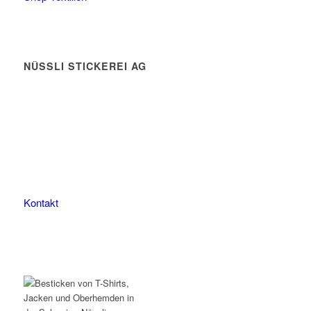
NÜSSLI STICKEREI AG
Leimackerstrasse 13
9507 Stettfurt
078 823 97 24
Kontakt