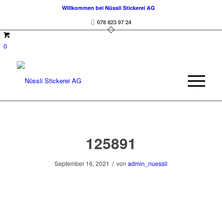
Willkommen bei Nüssli Stickerei AG
078 823 97 24
0
125891
/
September 16, 2021
von
admin_nuessli