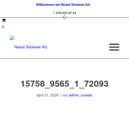
Willkommen bei Nüssli Stickerei AG
078 823 97 24
0
15758_9565_1_72093
/
April 21, 2026
von
admin_nuessli