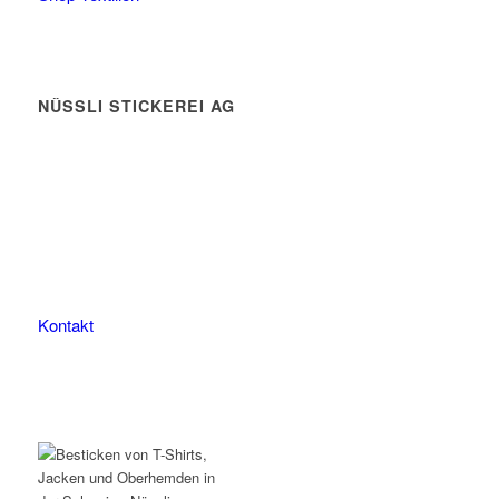
NÜSSLI STICKEREI AG
Leimackerstrasse 13
9507 Stettfurt
078 823 97 24
Kontakt