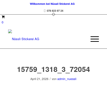
Willkommen bei Nüssli Stickerei AG
078 823 97 24
0
15759_1318_3_72054
/
April 21, 2026
von
admin_nuessli