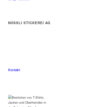
NÜSSLI STICKEREI AG
Leimackerstrasse 13
9507 Stettfurt
078 823 97 24
Kontakt