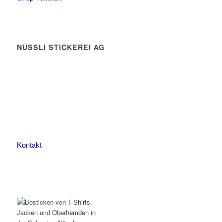
NÜSSLI STICKEREI AG
Leimackerstrasse 13
9507 Stettfurt
078 823 97 24
Kontakt