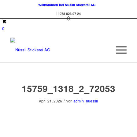
Willkommen bei Nüssli Stickerei AG
078 823 97 24
0
15759_1318_2_72053
/
April 21, 2026
von
admin_nuessli