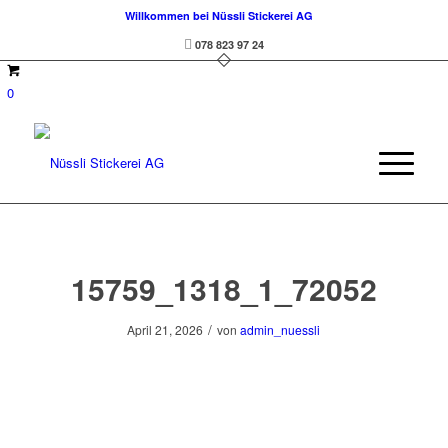
Willkommen bei Nüssli Stickerei AG
078 823 97 24
0
15759_1318_1_72052
/
April 21, 2026
von
admin_nuessli