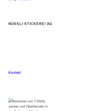
NÜSSLI STICKEREI AG
Leimackerstrasse 13
9507 Stettfurt
078 823 97 24
Kontakt