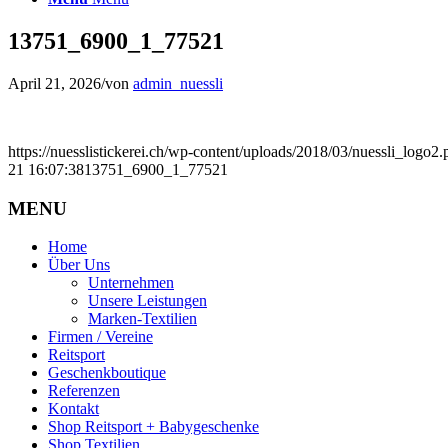
13751_6900_1_77521
April 21, 2026
/
von
admin_nuessli
https://nuesslistickerei.ch/wp-content/uploads/2018/03/nuessli_logo2.
21 16:07:38
13751_6900_1_77521
MENU
Home
Über Uns
Unternehmen
Unsere Leistungen
Marken-Textilien
Firmen / Vereine
Reitsport
Geschenkboutique
Referenzen
Kontakt
Shop Reitsport + Babygeschenke
Shop Textilien