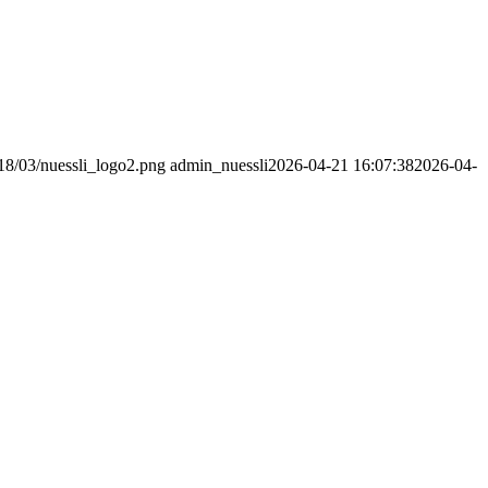
018/03/nuessli_logo2.png
admin_nuessli
2026-04-21 16:07:38
2026-04-