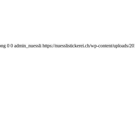
png
0
0
admin_nuessli
https://nuesslistickerei.ch/wp-content/uploads/2