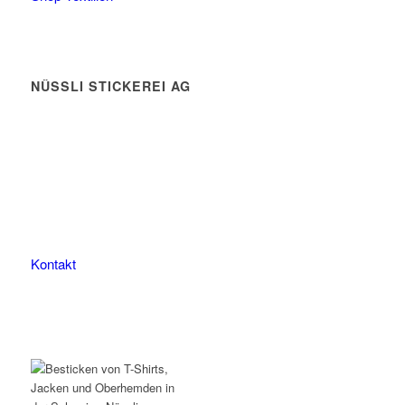
NÜSSLI STICKEREI AG
Leimackerstrasse 13
9507 Stettfurt
078 823 97 24
Kontakt