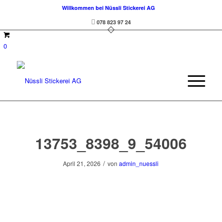
Willkommen bei Nüssli Stickerei AG
078 823 97 24
0
13753_8398_9_54006
/
April 21, 2026
von
admin_nuessli