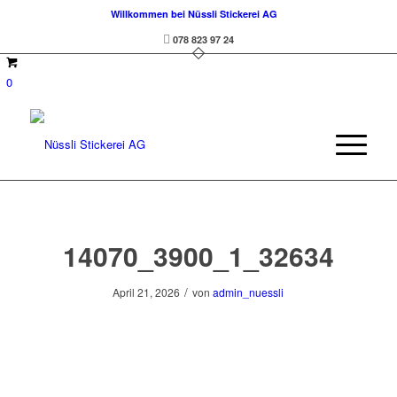
Willkommen bei Nüssli Stickerei AG
078 823 97 24
0
14070_3900_1_32634
/
April 21, 2026
von
admin_nuessli