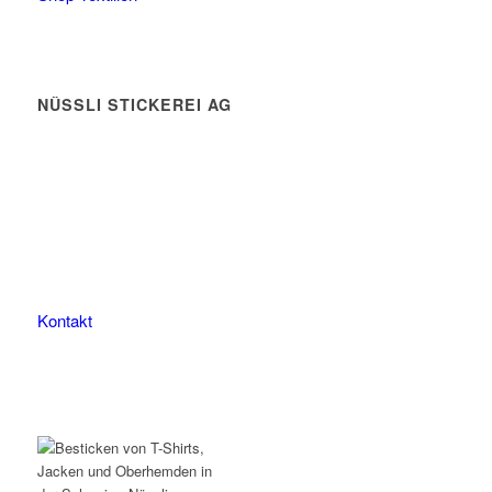
NÜSSLI STICKEREI AG
Leimackerstrasse 13
9507 Stettfurt
078 823 97 24
Kontakt